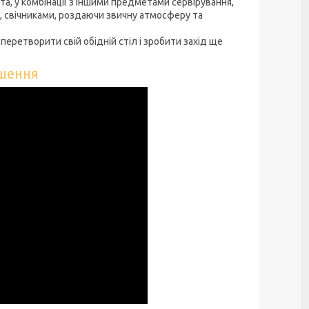
, у комбінації з іншими предметами сервірування,
д, свічниками, роздаючи звичну атмосферу та
еретворити свій обідній стіл і зробити захід ще
ішення