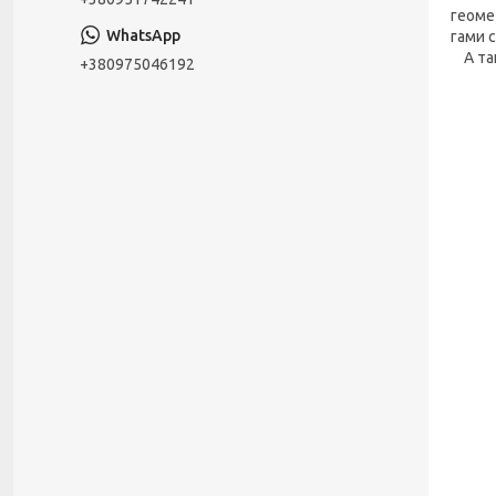
геомет
гами с
А так
+380975046192