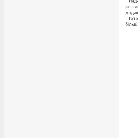
Надал
які з
додаю
Готов
більш