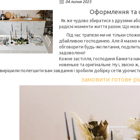
04 липня 2023
Оформлення та сер
Як же чудово збиратися з друзями аб
радісні моменти життя разом. Що мож
Під час трапези ми не тільки спожива
дбайливою господинею. Але й маємо м
обговорити будь-які питання, поділить
задоволено!
Кожне застілля, господиня банкета н
новеньке та оригінальне. Ну і, звісно 
рішили полегшити вам завдання і зробили добірку сетів урочисти
замовити готове р