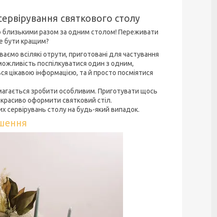
вірування святкового столу
о близькими разом за одним столом! Переживати
е бути кращим?
ємо всілякі отрути, приготовані для частування
ожливість поспілкуватися один з одним,
ся цікавою інформацією, та й просто посміятися
амагається зробити особливим. Приготувати щось
ж, красиво оформити святковий стіл.
х сервірувань столу на будь-який випадок.
ішення