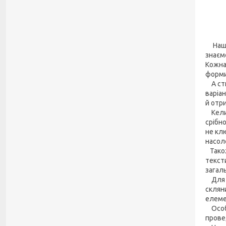
Наша 
знаєм
Кожна
форми
А сти
варіа
й отр
Келих
срібн
не кл
насол
Також
текст
загал
Для на
склян
елеме
Особл
прове