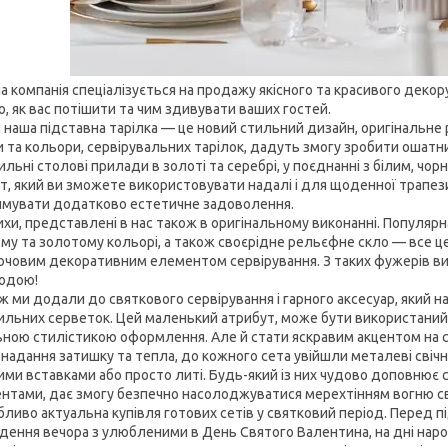
компанія спеціалізується на продажу якісного та красивого декору
о, як вас потішити та чим здивувати ваших гостей.
 наша підставна тарілка — це новий стильний дизайн, оригінальне р
 та кольори, сервірувальних тарілок, дадуть змогу зробити ошатни
льні столові прилади в золоті та серебрі, у поєднанні з білим, чо
нт, який ви зможете використовувати надалі і для щоденної трапе
имувати додатково естетичне задоволення.
и, представлені в нас також в оригінальному виконанні. Популярна
ому та золотому кольорі, а також своєрідне рельєфне скло — все ц
ючовим декоративним елементом сервірування. З таких фужерів ви
одою!
 ми додали до святкового сервірування і гарного аксесуар, який н
ильних серветок. Цей маленький атрибут, може бути використаний 
ьною стилістикою оформлення. Але й стати яскравим акцентом на с
дання затишку та тепла, до кожного сета увійшли металеві свічники.
ими вставками або просто литі. Будь-який із них чудово доповнює с
нтами, дає змогу безпечно насолоджуватися мерехтінням вогню св
иво актуальна купівля готових сетів у святковий період. Перед під
дення вечора з улюбленими в День Святого Валентина, на дні народ