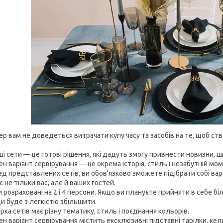
 вам не доведеться витрачати купу часу та засобів на те, щоб ство
.
ші сети — це готові рішення, які дадуть змогу привнести новизни, 
 варіант сервірування — це окрема історія, стиль і незабутній мом
 представлених сетів, ви обов'язково зможете підібрати собі варі
 не тільки вас, але й ваших гостей.
розраховані на 2 і 4 персони. Якщо ви плануєте прийняти в себе бі
и буде з легкістю збільшити.
ка сетів має різну тематику, стиль і поєднання кольорів.
 варіант сервірування містить ексклюзивні підставні тарілки, кели