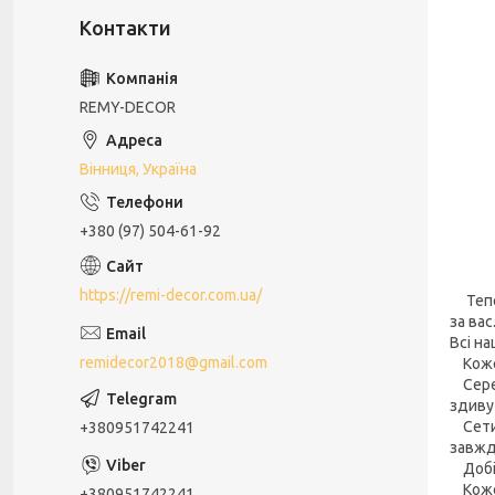
REMY-DECOR
Вінниця, Україна
+380 (97) 504-61-92
https://remi-decor.com.ua/
Тепер
за вас
Всі на
remidecor2018@gmail.com
Кожен
Серед
здивує
Сети 
+380951742241
завжд
Добір
Кожен
+380951742241