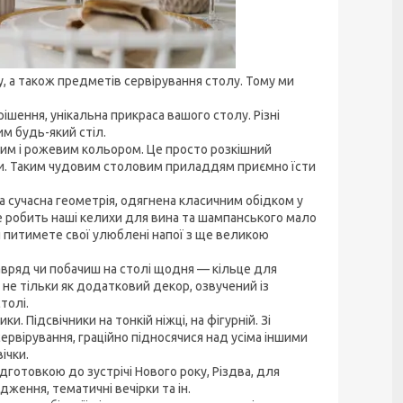
, а також предметів сервірування столу. Тому ми
ішення, унікальна прикраса вашого столу. Різні
м будь-який стіл.
рним і рожевим кольором. Це просто розкішний
зи. Таким чудовим столовим приладдям приємно їсти
 сучасна геометрія, одягнена класичним обідком у
е робить наші келихи для вина та шампанського мало
 питимете свої улюблені напої з ще великою
авряд чи побачиш на столі щодня — кільце для
не тільки як додатковий декор, озвучений із
толі.
 Підсвічники на тонкій ніжці, на фігурній. Зі
ервірування, граційно підносячися над усіма іншими
ічки.
готовкою до зустрічі Нового року, Різдва, для
ження, тематичні вечірки та ін.