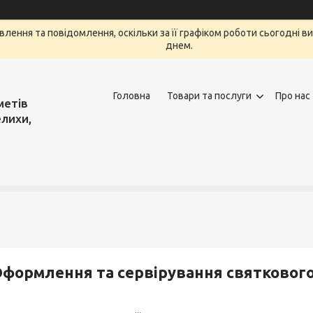
лення та повідомлення, оскільки за її графіком роботи сьогодні 
днем.
Головна
Товари та послуги
Про нас
метів
елихи,
формлення та сервірування святкового