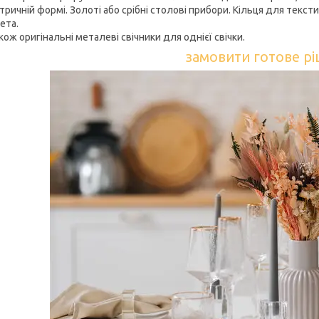
ричній формі. Золоті або срібні столові прибори. Кільця для тексти
ета.
ож оригінальні металеві свічники для однієї свічки.
замовити готове р