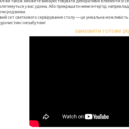
і ви також зможете використовувати декоративні елементи із сета
'являтимуться у вас удома. Або прикрашати ними інтер'єр, наприкла
чи родзинки.
ий сет святкового сервірування столу — це унікальна можливість п
 урочистим і незабутнім!
замовити готове р