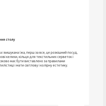
ння столу
а і вишукана їжа, перш за все, це розкішний посуд,
рові келихи, кільця для текстильних серветок і
'язково має бути виставлено за правилами
илістиці і мати світлову і колірну естетику.