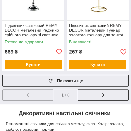
Підсвічник святковий REMY-
Підсвічник святковий REMY-
DEСOR металевий Реджино
DEСOR металевий Гуннар
срібного кольору зі скляною
золотого кольору для тонкої
колбою висота 38 см
свічки висота 23 см декор
Готово до відправки
В наявності
дому
669
267
₴
₴
Купити
Купити
Показати ще
1
/ 6
Декоративні настільні свічники
Різноманітні свічники для свічки з металу, скла. Колір: золото,
срібло, прозорий, чорний.