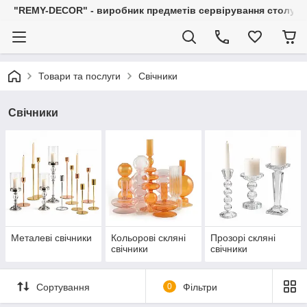
"REMY-DECOR" - виробник предметів сервірування столу: С
Товари та послуги
Свічники
Свічники
Металеві свічники
Кольорові скляні
Прозорі скляні
свічники
свічники
Сортування
0
Фільтри