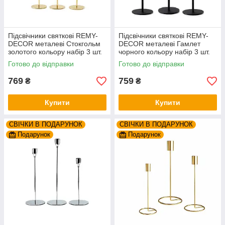
Підсвічники святкові REMY-
Підсвічники святкові REMY-
DEСOR металеві Стокгольм
DEСOR металеві Гамлет
золотого кольору набір 3 шт.
чорного кольору набір 3 шт.
висота 19см 24см 29см
висота 23см 28см 33см
Готово до відправки
Готово до відправки
769
759
₴
₴
Купити
Купити
СВІЧКИ В ПОДАРУНОК
СВІЧКИ В ПОДАРУНОК
Подарунок
Подарунок