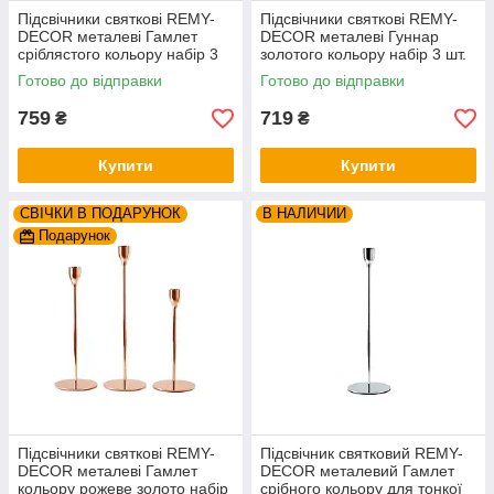
Підсвічники святкові REMY-
Підсвічники святкові REMY-
DEСOR металеві Гамлет
DEСOR металеві Гуннар
сріблястого кольору набір 3
золотого кольору набір 3 шт.
шт. висота 23см 28см 33см
висота 18см 23см 28см
Готово до відправки
Готово до відправки
759
719
₴
₴
Купити
Купити
СВІЧКИ В ПОДАРУНОК
В НАЛИЧИИ
Подарунок
Підсвічники святкові REMY-
Підсвічник святковий REMY-
DEСOR металеві Гамлет
DEСOR металевий Гамлет
кольору рожеве золото набір
срібного кольору для тонкої