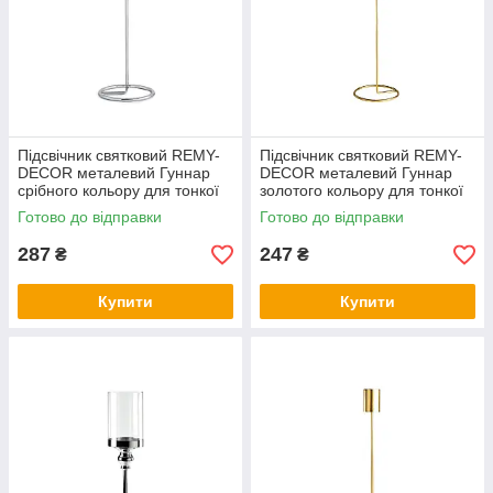
Підсвічник святковий REMY-
Підсвічник святковий REMY-
DEСOR металевий Гуннар
DEСOR металевий Гуннар
срібного кольору для тонкої
золотого кольору для тонкої
свічки висота 28 см декор
свічки висота 18 см декор
Готово до відправки
Готово до відправки
дому
287
247
₴
₴
Купити
Купити