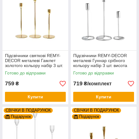
Підсвічники святкові REMY-
Підсвічники REMY-DECOR
DEСOR металеві Гамлет
металеві Гуннар срібного
золотого кольору набір 3 шт.
кольору набір 3 шт. висота
висота 23см 28см 33см
18см 23см 28см
Готово до відправки
Готово до відправки
759
719
₴
₴/комплект
Купити
Купити
СВІЧКИ В ПОДАРУНОК
СВІЧКИ В ПОДАРУНОК
Подарунок
Подарунок