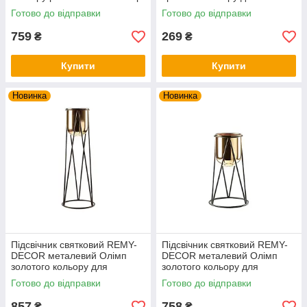
3 шт. висота 23см 28см 33см
свічки висота 33 см
Готово до відправки
Готово до відправки
759
269
₴
₴
Купити
Купити
Новинка
Новинка
Підсвічник святковий REMY-
Підсвічник святковий REMY-
DEСOR металевий Олімп
DEСOR металевий Олімп
золотого кольору для
золотого кольору для
широкої свічки висота 51 см
широкої свічки висота 31 см
Готово до відправки
Готово до відправки
декор дому
декор дому
857
758
₴
₴