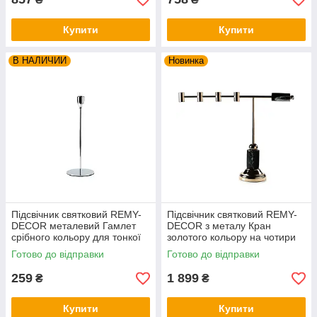
Купити
Купити
В НАЛИЧИИ
Новинка
Підсвічник святковий REMY-
Підсвічник святковий REMY-
DEСOR металевий Гамлет
DEСOR з металу Кран
срібного кольору для тонкої
золотого кольору на чотири
свічки висота 28 см
свічки з чорним каменем
Готово до відправки
Готово до відправки
висота 38 см
259
1 899
₴
₴
Купити
Купити