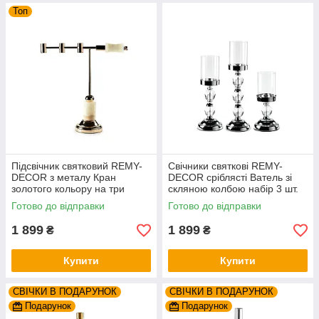
Топ
Підсвічник святковий REMY-
Свічники святкові REMY-
DEСOR з металу Кран
DEСOR сріблясті Ватель зі
золотого кольору на три
скляною колбою набір 3 шт.
свічки з білим каменем
висота 25см 31см 38см
Готово до відправки
Готово до відправки
висота 38 см
1 899
1 899
₴
₴
Купити
Купити
СВІЧКИ В ПОДАРУНОК
СВІЧКИ В ПОДАРУНОК
Подарунок
Подарунок