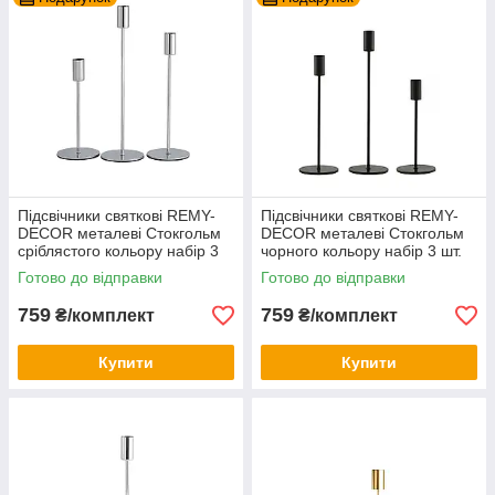
Підсвічники святкові REMY-
Підсвічники святкові REMY-
DEСOR металеві Стокгольм
DEСOR металеві Стокгольм
сріблястого кольору набір 3
чорного кольору набір 3 шт.
шт. висота 19см 24см 29см
висота 19см 24см 29см
Готово до відправки
Готово до відправки
759
759
₴/комплект
₴/комплект
Купити
Купити