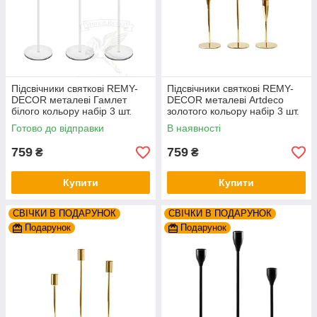
Підсвічники святкові REMY-
Підсвічники святкові REMY-
DEСOR металеві Гамлет
DEСOR металеві Artdeco
білого кольору набір 3 шт.
золотого кольору набір 3 шт.
висота 23см 28см 33см
висота 25см 30см 35см
Готово до відправки
В наявності
759
759
₴
₴
Купити
Купити
СВІЧКИ В ПОДАРУНОК
СВІЧКИ В ПОДАРУНОК
Подарунок
Подарунок