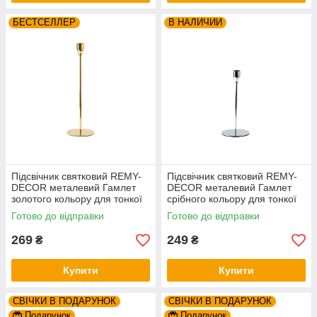
БЕСТСЕЛЛЕР
В НАЛИЧИИ
Підсвічник святковий REMY-
Підсвічник святковий REMY-
DEСOR металевий Гамлет
DEСOR металевий Гамлет
золотого кольору для тонкої
срібного кольору для тонкої
свічки висота 33 см декор
свічки висота 23 см
Готово до відправки
Готово до відправки
дому
269
249
₴
₴
Купити
Купити
СВІЧКИ В ПОДАРУНОК
СВІЧКИ В ПОДАРУНОК
Подарунок
Подарунок