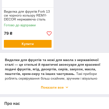
Виделка для фруктів Fork 13
см чорного кольору REMY-
DECOR нержавіюча сталь
Готово до відправки
79
₴
Купити
Виделки для фруктів та ножі для масла з нержавіючої
сталі — це стильні й практичні аксесуари для красивої
подачі фруктів, ягід, десертів, сирів, закусок, масла,
паштетів, крем-сиру та інших частувань.
Такі прибори
роблять сервірування більш охайним, зручним і візуально
завершеним, додаючи столу елегантності навіть у дрібних
Показати все
деталях.
У нашому асортименті представлені
виделки для фруктів і
ножі для масла різних кольорів та дизайнів
. Ви можете
Про нас
обрати класичні срібні моделі для стриманої сервіровки,
елегантні золоті прибори для святкового столу, сучасні чорні