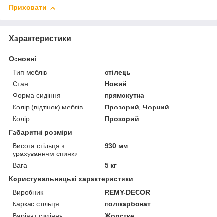
Приховати
Характеристики
Основні
Тип меблів
стілець
Стан
Новий
Форма сидіння
прямокутна
Колір (відтінок) меблів
Прозорий, Чорний
Колір
Прозорий
Габаритні розміри
Висота стільця з
930 мм
урахуванням спинки
Вага
5 кг
Користувальницькі характеристики
Виробник
REMY-DECOR
Каркас стільця
полікарбонат
Варіант сидіння
Жорстке