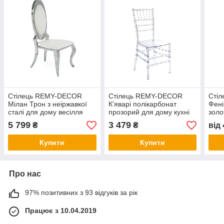
Стілець REMY-DECOR
Стілець REMY-DECOR
Сті
Мілан Трон з неіржавкої
К'яварі полікарбонат
Фені
сталі для дому весілля
прозорий для дому кухні
золо
банкетів від заводу
ресторану та кафе
банк
5 799
3 479
₴
₴
від
виробника
(Chiavari)
Купити
Купити
Про нас
97% позитивних з 93 відгуків за рік
Працює з 10.04.2019