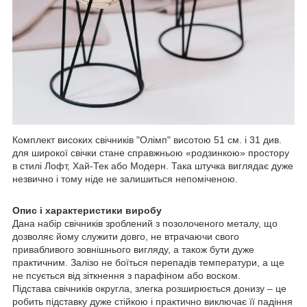
Комплект високих свічників "Олімп" висотою 51 см. і 31 див.
для широкої свічки стане справжньою «родзинкою» простору
в стилі Лофт, Хай-Тек або Модерн. Така штучка виглядає дуже
незвично і тому ніде не залишиться непоміченою.
Опис і характеристики виробу
Дана набір свічників зроблений з позолоченого металу, що
дозволяє йому служити довго, не втрачаючи свого
привабливого зовнішнього вигляду, а також бути дуже
практичним. Залізо не боїться перепадів температури, а ще
не псується від зіткнення з парафіном або воском.
Підстава свічників округла, злегка розширюється донизу – це
робить підставку дуже стійкою і практично виключає її падіння