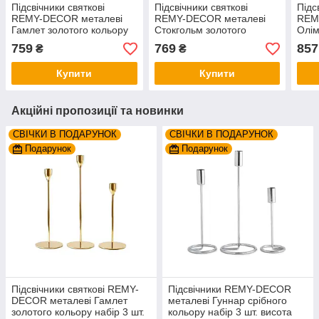
Підсвічники святкові
Підсвічники святкові
Підс
REMY-DEСOR металеві
REMY-DEСOR металеві
REM
Гамлет золотого кольору
Стокгольм золотого
Олім
набір 3 шт. висота 23см
кольору набір 3 шт. висота
для 
759
769
857
₴
₴
28см 33см
19см 24см 29см
51 с
Купити
Купити
Акційні пропозиції та новинки
СВІЧКИ В ПОДАРУНОК
СВІЧКИ В ПОДАРУНОК
Подарунок
Подарунок
Підсвічники святкові REMY-
Підсвічники REMY-DECOR
DEСOR металеві Гамлет
металеві Гуннар срібного
золотого кольору набір 3 шт.
кольору набір 3 шт. висота