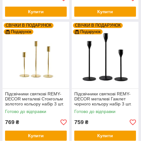
Купити
Купити
СВІЧКИ В ПОДАРУНОК
СВІЧКИ В ПОДАРУНОК
Подарунок
Подарунок
Підсвічники святкові REMY-
Підсвічники святкові REMY-
DEСOR металеві Стокгольм
DEСOR металеві Гамлет
золотого кольору набір 3 шт.
чорного кольору набір 3 шт.
висота 19см 24см 29см
висота 23см 28см 33см
Готово до відправки
Готово до відправки
769
759
₴
₴
Купити
Купити