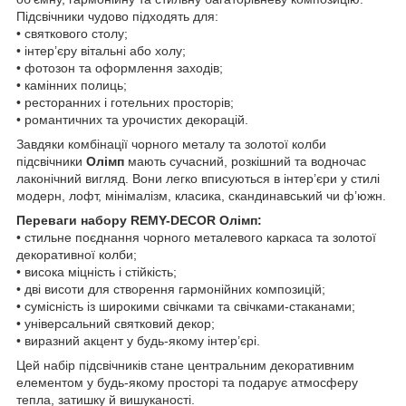
Підсвічники чудово підходять для:
• святкового столу;
• інтер’єру вітальні або холу;
• фотозон та оформлення заходів;
• камінних полиць;
• ресторанних і готельних просторів;
• романтичних та урочистих декорацій.
Завдяки комбінації чорного металу та золотої колби
підсвічники
Олімп
мають сучасний, розкішний та водночас
лаконічний вигляд. Вони легко вписуються в інтер’єри у стилі
модерн, лофт, мінімалізм, класика, скандинавський чи ф’южн.
Переваги набору REMY-DECOR Олімп:
• стильне поєднання чорного металевого каркаса та золотої
декоративної колби;
• висока міцність і стійкість;
• дві висоти для створення гармонійних композицій;
• сумісність із широкими свічками та свічками-стаканами;
• універсальний святковий декор;
• виразний акцент у будь-якому інтер’єрі.
Цей набір підсвічників стане центральним декоративним
елементом у будь-якому просторі та подарує атмосферу
тепла, затишку й вишуканості.