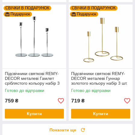
СВІЧКИ В ПОДАРУНОК
СВІЧКИ В ПОДАРУНОК
Подарунок
Подарунок
Підсвічники святкові REMY-
Підсвічники святкові REMY-
DEСOR металеві Гамлет
DEСOR металеві Гуннар
сріблястого кольору набір 3
золотого кольору набір 3 шт.
шт. висота 23см 28см 33см
висота 18см 23см 28см
Готово до відправки
Готово до відправки
759
719
₴
₴
Купити
Купити
Показати ще