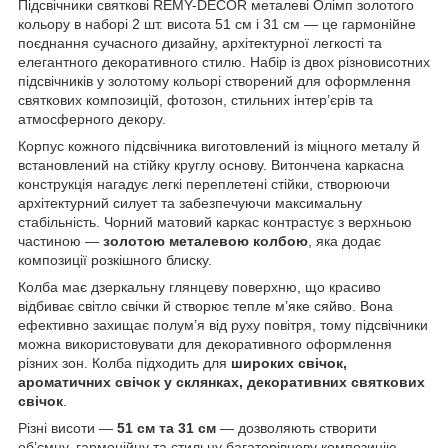
Підсвічники святкові REMY-DEСOR металеві Олімп золотого
кольору в наборі 2 шт. висота 51 см і 31 см — це гармонійне
поєднання сучасного дизайну, архітектурної легкості та
елегантного декоративного стилю. Набір із двох різновисотних
підсвічників у золотому кольорі створений для оформлення
святкових композицій, фотозон, стильних інтер’єрів та
атмосферного декору.
Корпус кожного підсвічника виготовлений із міцного металу й
встановлений на стійку круглу основу. Витончена каркасна
конструкція нагадує легкі переплетені стійки, створюючи
архітектурний силует та забезпечуючи максимальну
стабільність. Чорний матовий каркас контрастує з верхньою
частиною —
золотою металевою колбою
, яка додає
композиції розкішного блиску.
Колба має дзеркальну глянцеву поверхню, що красиво
відбиває світло свічки й створює тепле м’яке сяйво. Вона
ефективно захищає полум’я від руху повітря, тому підсвічники
можна використовувати для декоративного оформлення
різних зон. Колба підходить для
широких свічок,
ароматичних свічок у склянках, декоративних святкових
свічок
.
Різні висоти —
51 см та 31 см
— дозволяють створити
об’ємну, гармонійну та стильну багаторівневу композицію.