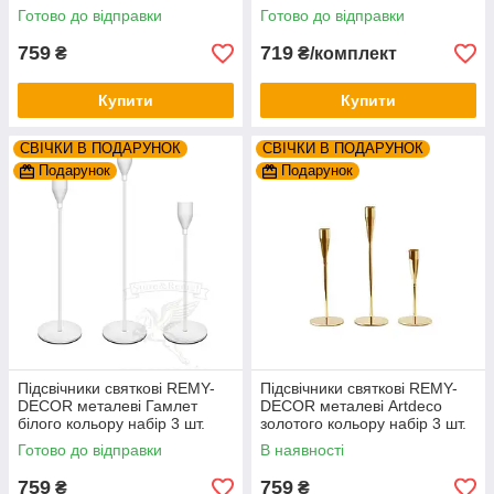
висота 23см 28см 33см
18см 23см 28см
Готово до відправки
Готово до відправки
759
719
₴
₴/комплект
Купити
Купити
СВІЧКИ В ПОДАРУНОК
СВІЧКИ В ПОДАРУНОК
Подарунок
Подарунок
Підсвічники святкові REMY-
Підсвічники святкові REMY-
DEСOR металеві Гамлет
DEСOR металеві Artdeco
білого кольору набір 3 шт.
золотого кольору набір 3 шт.
висота 23см 28см 33см
висота 25см 30см 35см
Готово до відправки
В наявності
759
759
₴
₴