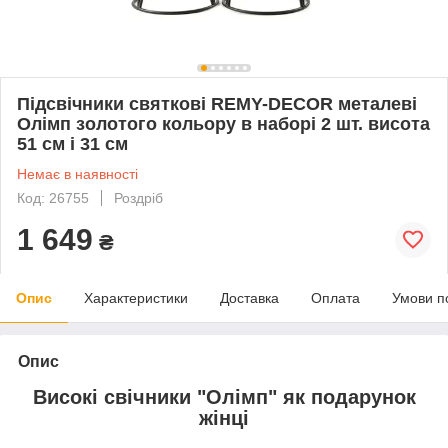
Підсвічники святкові REMY-DEСOR металеві
Олімп золотого кольору в наборі 2 шт. висота
51 см і 31 см
Немає в наявності
Код: 26755
Роздріб
1 649
₴
Опис
Характеристики
Доставка
Оплата
Умови п
Опис
Високі свічники "Олімп" як подарунок
жінці