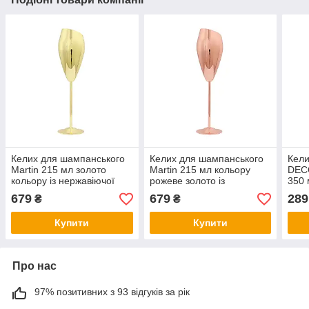
Келих для шампанського
Келих для шампанського
Кели
Martin 215 мл золото
Martin 215 мл кольору
DECO
кольору із нержавіючої
рожеве золото із
350 
сталі REMY-DECOR
нержавіючої сталі REMY-
коль
679
679
289
₴
₴
DECOR
диза
Купити
Купити
Про нас
97% позитивних з 93 відгуків за рік