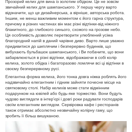
Прозорий келих для вина із золотим обідком. Це не зовсім
звичайний келих для шампанського. У першу чергу варто
відзначити, що це дизайнерська, а вірніше, авторська робота.
Іншим, не менш важливим моментом є його гарна структура,
причому в різних частинах він має різні відтінки-від ніжного
блакитного, до глибокого синього, схожого на грозове небо.
Ця особливість дозволяє перетворити улюблений усіма
благородний напій в даний чарівне диво. Варто лише уважно
придивитися до шиплячим і безперервно будинків, що
вибухають бульбашок шампанського, і Ви побачите, що вони
забарвлюються в різні відтінки, відображаючи в собі колір
келиха, золото обідка і багаторазово ломлячи всі ці відтінки в
своєму безперервному русі.
Елегантна форма келиха, його тонка довга ніжка роблять його
надзвичайно елегантним і гідним зайняти почесне місце на
святковому столі. Набір келихів може стати відмінним
подарунком на ювілей або будь-яке торжество. Вони будуть
чудово виглядати в інтер'єрі і довгі роки радувати господарів
своїм елегантним виглядом. Сервіровка кафе і ресторанів
також отримає абсолютно незвичайну колірну гаму, що
зробить її більш вишуканою.