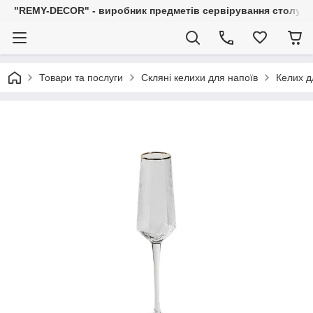
"REMY-DECOR" - виробник предметів сервірування столу: С
Товари та послуги
Скляні келихи для напоїв
Келих д