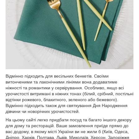
Відмінно підходить для весільних бенкетів. Своїми
витонченими та лаконічними лініями вона додаватиме
ніжності та романтики у сервірування. Особливо, якщо всі
урочистості витримані в ніжних тонах (білий, срібний, постільні
відтінки рожевого, блакитного, зеленого або бежевого).
Відмінно підходить також для святкування Дня Народження
дівчини чи новорічних урочистостей.
На цьому сайті легко придбати посуд та багато іншого декору
для дому та ресторацій. Ваше замовлення приїде прямо до
вас додому, в якому місті України ви не жили б (Київ, Одеса,
Дніпро, Харків, Полтава, Львів, Миколаїв, Херсон, Запоріжжя