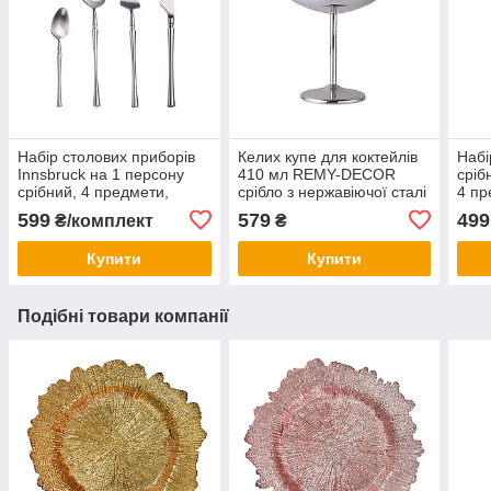
Набір столових приборів
Келих купе для коктейлів
Набі
Innsbruck на 1 персону
410 мл REMY-DECOR
сріб
срібний, 4 предмети,
срібло з нержавіючої сталі
4 пр
REMY-DECOR
DEC
599
579
499
₴/комплект
₴
Купити
Купити
Подібні товари компанії