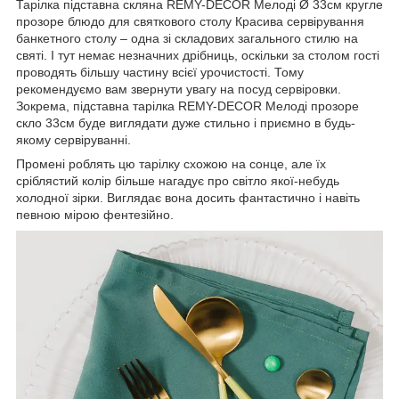
Тарілка підставна скляна REMY-DECOR Мелоді Ø 33см кругле
прозоре блюдо для святкового столу Красива сервірування
банкетного столу – одна зі складових загального стилю на
святі. І тут немає незначних дрібниць, оскільки за столом гості
проводять більшу частину всієї урочистості. Тому
рекомендуємо вам звернути увагу на посуд сервіровки.
Зокрема, підставна тарілка REMY-DECOR Мелоді прозоре
скло 33см буде виглядати дуже стильно і приємно в будь-
якому сервіруванні.
Промені роблять цю тарілку схожою на сонце, але їх
сріблястий колір більше нагадує про світло якої-небудь
холодної зірки. Виглядає вона досить фантастично і навіть
певною мірою фентезійно.