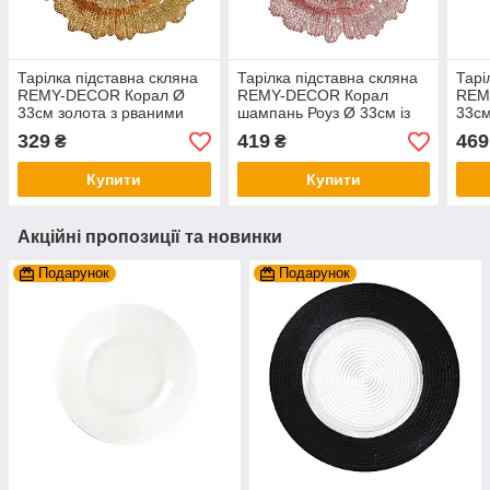
Тарілка підставна скляна
Тарілка підставна скляна
Тарі
REMY-DECOR Корал Ø
REMY-DECOR Корал
REM
33см золота з рваними
шампань Роуз Ø 33см із
33см
краями
рваними краями для
чорн
329
419
469
₴
₴
святкового столу
свят
Купити
Купити
Акційні пропозиції та новинки
Подарунок
Подарунок