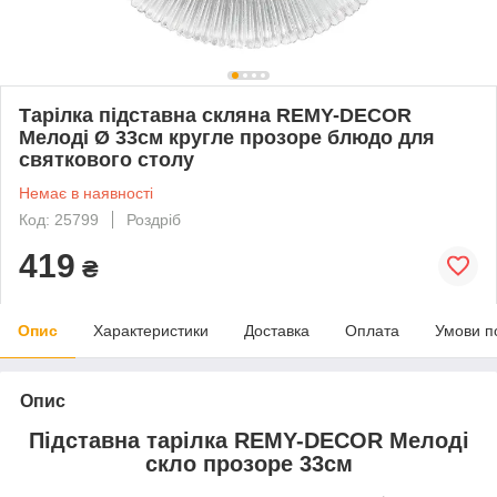
Тарілка підставна скляна REMY-DECOR
Мелоді Ø 33см кругле прозоре блюдо для
святкового столу
Немає в наявності
Код: 25799
Роздріб
419
₴
Опис
Характеристики
Доставка
Оплата
Умови п
Опис
Підставна тарілка REMY-DECOR Мелоді
скло прозоре 33см