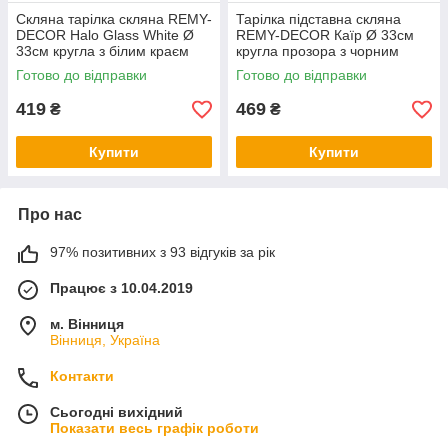
Скляна тарілка скляна REMY-
Тарілка підставна скляна
DECOR Halo Glass White Ø
REMY-DECOR Каїр Ø 33см
33см кругла з білим краєм
кругла прозора з чорним
для святкового столу
обідком на святковий стіл
Готово до відправки
Готово до відправки
419
469
₴
₴
Купити
Купити
Про нас
97% позитивних з 93 відгуків за рік
Працює з 10.04.2019
м. Вінниця
Вінниця, Україна
Контакти
Сьогодні вихідний
Показати весь графік роботи