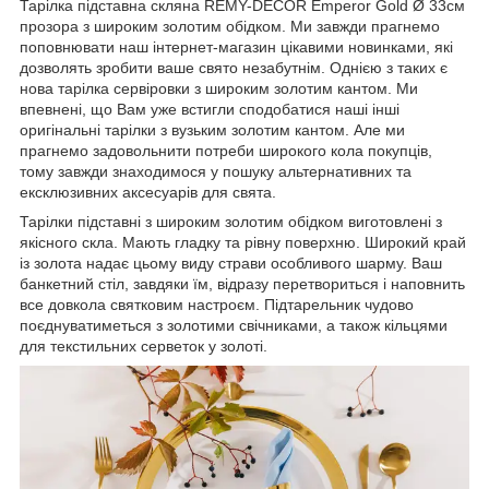
Тарілка підставна скляна REMY-DECOR Emperor Gold Ø 33см
прозора з широким золотим обідком. Ми завжди прагнемо
поповнювати наш інтернет-магазин цікавими новинками, які
дозволять зробити ваше свято незабутнім. Однією з таких є
нова тарілка сервіровки з широким золотим кантом. Ми
впевнені, що Вам уже встигли сподобатися наші інші
оригінальні тарілки з вузьким золотим кантом. Але ми
прагнемо задовольнити потреби широкого кола покупців,
тому завжди знаходимося у пошуку альтернативних та
ексклюзивних аксесуарів для свята.
Тарілки підставні з широким золотим обідком виготовлені з
якісного скла. Мають гладку та рівну поверхню. Широкий край
із золота надає цьому виду страви особливого шарму. Ваш
банкетний стіл, завдяки їм, відразу перетвориться і наповнить
все довкола святковим настроєм. Підтарельник чудово
поєднуватиметься з золотими свічниками, а також кільцями
для текстильних серветок у золоті.