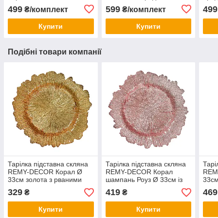
DECOR
нержавіюча сталь
499
599
499
₴/комплект
₴/комплект
Купити
Купити
Подібні товари компанії
Тарілка підставна скляна
Тарілка підставна скляна
Тарі
REMY-DECOR Корал Ø
REMY-DECOR Корал
REM
33см золота з рваними
шампань Роуз Ø 33см із
33см
краями
рваними краями для
чорн
329
419
469
₴
₴
святкового столу
свят
Купити
Купити