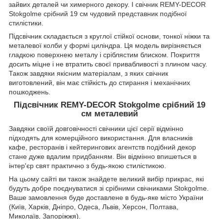
зайвих деталей чи химерного декору. І свічник REMY-DECOR
Stokgolme срібний 19 см чудовий представник подібної
стилістики.
Підсвічник складається з круглої стійкої основи, тонкої ніжки та
металевої колби у формі циліндра. Ця модель вирізняється
гладкою поверхнею металу і сріблястим блиском. Покриття
досить міцне і не втратить своєї привабливості з плином часу.
Також завдяки якісним матеріалам, з яких свічник
виготовлений, він має стійкість до стирання і механічних
пошкоджень.
Підсвічник REMY-DECOR Stokgolme срібний 19
см металевий
Завдяки своїй довговічності свічники цієї серії відмінно
підходять для комерційного використання. Для власників
кафе, ресторанів і кейтерингових агентств подібний декор
стане дуже вдалим придбанням. Він відмінно впишеться в
інтер'єр свят практично з будь-якою стилістикою.
На цьому сайті ви також знайдете великий вибір прикрас, які
будуть добре поєднуватися зі срібними свічниками Stokgolme.
Ваше замовлення буде доставлене в будь-яке місто України
(Київ, Харків, Дніпро, Одеса, Львів, Херсон, Полтава,
Миколаїв, Запоріжжя).