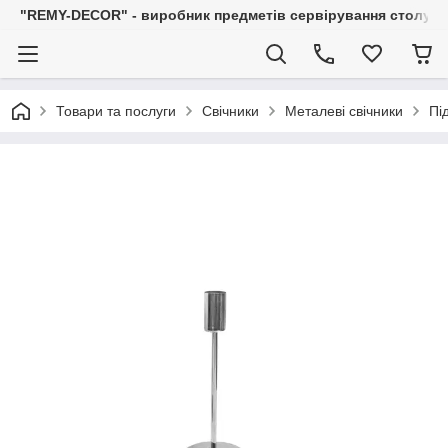
"REMY-DECOR" - виробник предметів сервірування столу: С
Товари та послуги
Свічники
Металеві свічники
Пі