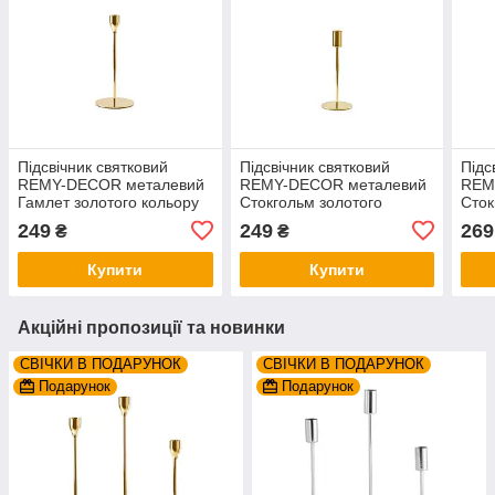
Підсвічник святковий
Підсвічник святковий
Підс
REMY-DEСOR металевий
REMY-DEСOR металевий
REM
Гамлет золотого кольору
Стокгольм золотого
Сток
для тонкої свічки висота
кольору для тонкої свічки
коль
249
249
269
₴
₴
23 см декор дому
висота 19 см декор
висо
Купити
Купити
Акційні пропозиції та новинки
СВІЧКИ В ПОДАРУНОК
СВІЧКИ В ПОДАРУНОК
Подарунок
Подарунок