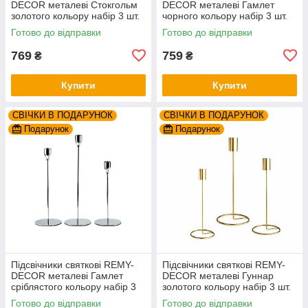
DEСOR металеві Стокгольм
DEСOR металеві Гамлет
золотого кольору набір 3 шт.
чорного кольору набір 3 шт.
висота 19см 24см 29см
висота 23см 28см 33см
Готово до відправки
Готово до відправки
769
759
₴
₴
Купити
Купити
СВІЧКИ В ПОДАРУНОК
СВІЧКИ В ПОДАРУНОК
Подарунок
Подарунок
Підсвічники святкові REMY-
Підсвічники святкові REMY-
DEСOR металеві Гамлет
DEСOR металеві Гуннар
сріблястого кольору набір 3
золотого кольору набір 3 шт.
шт. висота 23см 28см 33см
висота 18см 23см 28см
Готово до відправки
Готово до відправки