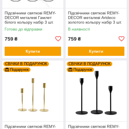
Підсвічники святкові REMY-
Підсвічники святкові REMY-
DEСOR металеві Гамлет
DEСOR металеві Artdeco
білого кольору набір 3 шт.
золотого кольору набір 3 шт.
висота 23см 28см 33см
висота 25см 30см 35см
Готово до відправки
В наявності
759
759
₴
₴
Купити
Купити
СВІЧКИ В ПОДАРУНОК
СВІЧКИ В ПОДАРУНОК
Подарунок
Подарунок
Підсвічники святкові REMY-
Підсвічники святкові REMY-