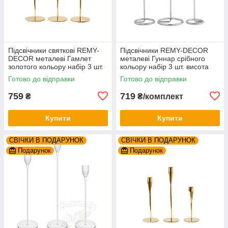
Підсвічники святкові REMY-
Підсвічники REMY-DECOR
DEСOR металеві Гамлет
металеві Гуннар срібного
золотого кольору набір 3 шт.
кольору набір 3 шт. висота
висота 23см 28см 33см
18см 23см 28см
Готово до відправки
Готово до відправки
759
719
₴
₴/комплект
Купити
Купити
СВІЧКИ В ПОДАРУНОК
СВІЧКИ В ПОДАРУНОК
Подарунок
Подарунок