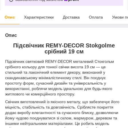
Опис
Характеристики
Доставка
Оплата
Умови п
Опис
Підсвічник REMY-DECOR Stokgolme
срібний 19 см
Підсвічник святковий REMY-DEСOR металевий Стокгольм
срібного кольору для тонкої свічки висота 19 см — це
стильний та лаконічний елемент декору, виконаний у
скандинавському мінімалістичному стилі. Він поєднує
простоту форм, сучасний дизайн та універсальність у
використанні, роблячи модель ідеальною для будь-якого
житлового чи комерційного простору.
Свічник виготовлений із якісного металу, що забезпечує його
міцність, стабільність та довговічність. Сріблясте покриття
додає виробу елегантності та сучасного блиску, дозволяючи
йому чудово поєднуватися зі склом, мармуром, деревом та
іншими нейтральними матеріалами. Це робить модель