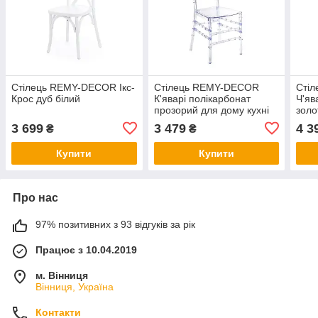
Стілець REMY-DECOR Ікс-
Стілець REMY-DECOR
Сті
Крос дуб білий
К'яварі полікарбонат
Ч'яв
прозорий для дому кухні
золо
ресторану та кафе
рест
3 699
3 479
4 3
₴
₴
(Chiavari)
Купити
Купити
Про нас
97% позитивних з 93 відгуків за рік
Працює з 10.04.2019
м. Вінниця
Вінниця, Україна
Контакти