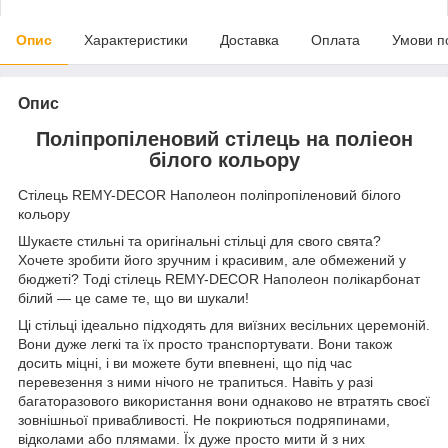
Опис
Характеристики
Доставка
Оплата
Умови п
Опис
Поліпропіленовий стілець на поліеон
білого кольору
Стілець REMY-DECOR Наполеон поліпропіленовий білого
кольору
Шукаєте стильні та оригінальні стільці для свого свята?
Хочете зробити його зручним і красивим, але обмежений у
бюджеті? Тоді стілець REMY-DECOR Наполеон полікарбонат
білий — це саме те, що ви шукали!
Ці стільці ідеально підходять для виїзних весільних церемоній.
Вони дуже легкі та їх просто транспортувати. Вони також
досить міцні, і ви можете бути впевнені, що під час
перевезення з ними нічого не трапиться. Навіть у разі
багаторазового використання вони однаково не втратять своєї
зовнішньої привабливості. Не покриються подряпинами,
відколами або плямами. Їх дуже просто мити й з них