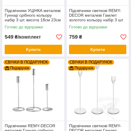
Підсвічники УЦІНКА металеві
Підсвічники святкові REMY-
Гуннар срібного кольору
DEСOR металеві Гамлет
набір 3 шт. висота 18см 23см
золотого кольору набір 3 шт.
28см
висота 23см 28см 33см
Готово до відправки
Готово до відправки
549
759
₴/комплект
₴
Купити
Купити
СВІЧКИ В ПОДАРУНОК
СВІЧКИ В ПОДАРУНОК
Подарунок
Подарунок
Підсвічники REMY-DECOR
Підсвічники святкові REMY-
металеві Гуннар срібного
DEСOR металеві Гамлет