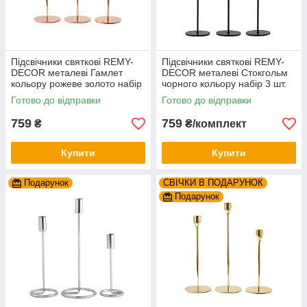
Підсвічники святкові REMY-
Підсвічники святкові REMY-
DEСOR металеві Гамлет
DEСOR металеві Стокгольм
кольору рожеве золото набір
чорного кольору набір 3 шт.
3 шт. висота 23см 28см 33см
висота 19см 24см 29см
Готово до відправки
Готово до відправки
759
759
₴
₴/комплект
Купити
Купити
Подарунок
СВІЧКИ В ПОДАРУНОК
Подарунок