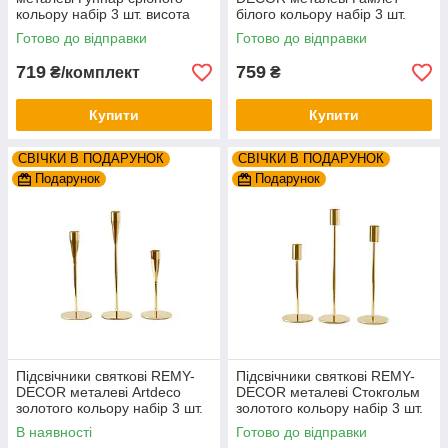
кольору набір 3 шт. висота
білого кольору набір 3 шт.
18см 23см 28см
висота 23см 28см 33см
Готово до відправки
Готово до відправки
719
759
₴/комплект
₴
Купити
Купити
СВІЧКИ В ПОДАРУНОК
СВІЧКИ В ПОДАРУНОК
Подарунок
Подарунок
Підсвічники святкові REMY-
Підсвічники святкові REMY-
DEСOR металеві Artdeco
DEСOR металеві Стокгольм
золотого кольору набір 3 шт.
золотого кольору набір 3 шт.
висота 25см 30см 35см
висота 19см 24см 29см
В наявності
Готово до відправки