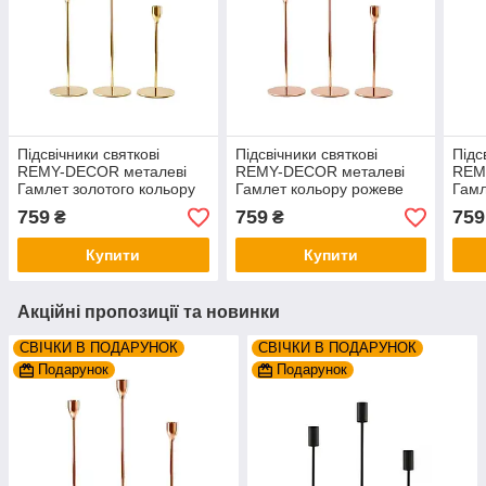
Підсвічники святкові
Підсвічники святкові
Підс
REMY-DEСOR металеві
REMY-DEСOR металеві
REM
Гамлет золотого кольору
Гамлет кольору рожеве
Гамл
набір 3 шт. висота 23см
золото набір 3 шт. висота
набі
759
759
759
₴
₴
28см 33см
23см 28см 33см
28с
Купити
Купити
Акційні пропозиції та новинки
СВІЧКИ В ПОДАРУНОК
СВІЧКИ В ПОДАРУНОК
Подарунок
Подарунок