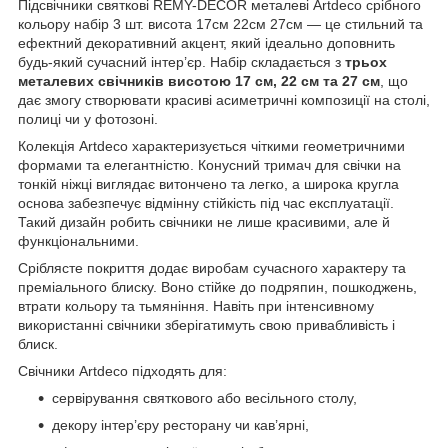
Підсвічники святкові REMY-DEСOR металеві Artdeco срібного
кольору набір 3 шт. висота 17см 22см 27см — це стильний та
ефектний декоративний акцент, який ідеально доповнить
будь-який сучасний інтер’єр. Набір складається з
трьох
металевих свічників висотою 17 см, 22 см та 27 см
, що
дає змогу створювати красиві асиметричні композиції на столі,
полиці чи у фотозоні.
Колекція Artdeco характеризується чіткими геометричними
формами та елегантністю. Конусний тримач для свічки на
тонкій ніжці виглядає витончено та легко, а широка кругла
основа забезпечує відмінну стійкість під час експлуатації.
Такий дизайн робить свічники не лише красивими, але й
функціональними.
Сріблясте покриття додає виробам сучасного характеру та
преміального блиску. Воно стійке до подряпин, пошкоджень,
втрати кольору та тьмяніння. Навіть при інтенсивному
використанні свічники зберігатимуть свою привабливість і
блиск.
Свічники Artdeco підходять для:
сервірування святкового або весільного столу,
декору інтер’єру ресторану чи кав’ярні,