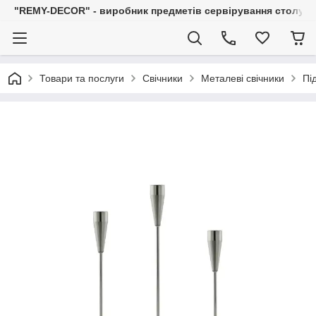
"REMY-DECOR" - виробник предметів сервірування столу: С
Товари та послуги
Свічники
Металеві свічники
Пі