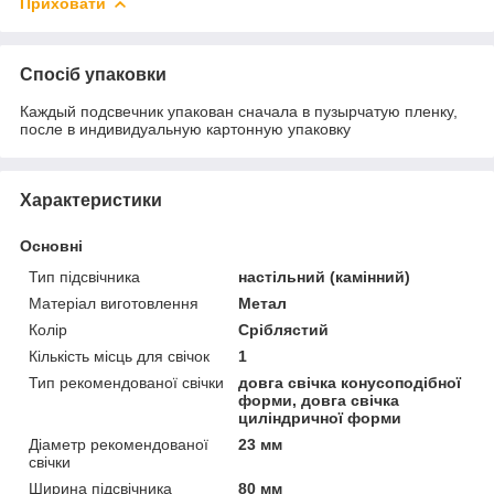
Приховати
Спосіб упаковки
Каждый подсвечник упакован сначала в пузырчатую пленку,
после в индивидуальную картонную упаковку
Характеристики
Основні
Тип підсвічника
настільний (камінний)
Матеріал виготовлення
Метал
Колір
Сріблястий
Кількість місць для свічок
1
Тип рекомендованої свічки
довга свічка конусоподібної
форми, довга свічка
циліндричної форми
Діаметр рекомендованої
23 мм
свічки
Ширина підсвічника
80 мм