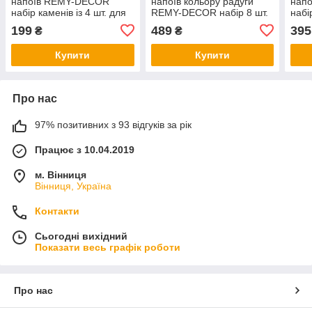
напоїв REMY-DECOR
напоїв кольору радуги
нап
набір каменів із 4 шт. для
REMY-DECOR набір 8 шт.
набі
охолодження віскі
каменів для охолодження
щип
199
489
395
₴
₴
нержавіюча сталь
віскі та щипчики
охол
нержавіюча сталь
нерж
Купити
Купити
Про нас
97% позитивних з 93 відгуків за рік
Працює з 10.04.2019
м. Вінниця
Вінниця, Україна
Контакти
Сьогодні вихідний
Показати весь графік роботи
Про нас