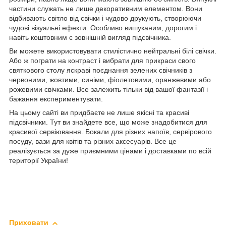
частини служать не лише декоративним елементом. Вони
відбивають світло від свічки і чудово друкують, створюючи
чудові візуальні ефекти. Особливо вишуканим, дорогим і
навіть коштовним є зовнішній вигляд підсвічника.
Ви можете використовувати стилістично нейтральні білі свічки.
Або ж пограти на контраст і вибрати для прикраси свого
святкового столу яскраві поєднання зелених свічників з
червоними, жовтими, синіми, фіолетовими, оранжевими або
рожевими свічками. Все залежить тільки від вашої фантазії і
бажання експериментувати.
На цьому сайті ви придбаєте не лише якісні та красиві
підсвічники. Тут ви знайдете все, що може знадобитися для
красивої сервіювання. Бокали для різних напоїв, сервірового
посуду, вази для квітів та різних аксесуарів. Все це
реалізується за дуже приємними цінами і доставками по всій
території України!
Приховати