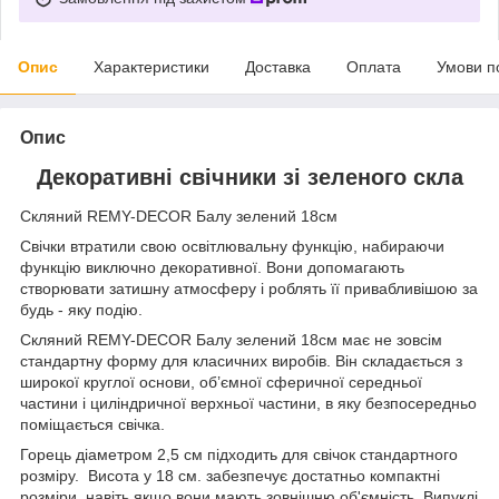
Опис
Характеристики
Доставка
Оплата
Умови п
Опис
Декоративні свічники зі зеленого скла
Скляний REMY-DECOR Балу зелений 18см
Свічки втратили свою освітлювальну функцію, набираючи
функцію виключно декоративної. Вони допомагають
створювати затишну атмосферу і роблять її привабливішою за
будь - яку подію.
Скляний REMY-DECOR Балу зелений 18см має не зовсім
стандартну форму для класичних виробів. Він складається з
широкої круглої основи, об’ємної сферичної середньої
частини і циліндричної верхньої частини, в яку безпосередньо
поміщається свічка.
Горець діаметром 2,5 см підходить для свічок стандартного
розміру. Висота у 18 см. забезпечує достатньо компактні
розміри, навіть якщо вони мають зовнішню об'ємність. Випуклі