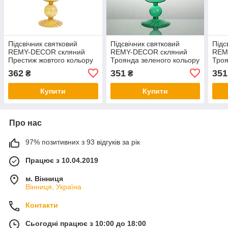
Підсвічник святковий
Підсвічник святковий
Підс
REMY-DEСOR скляний
REMY-DEСOR скляний
REM
Престиж жовтого кольору
Троянда зеленого кольору
Троя
для тонкої свічки висота
для тонкої свічки висота
коль
362
351
351
₴
₴
28 см декор для дому
22 см декор для дому
висо
Купити
Купити
Про нас
97% позитивних з 93 відгуків за рік
Працює з 10.04.2019
м. Вінниця
Вінниця, Україна
Контакти
Сьогодні працює з 10:00 до 18:00