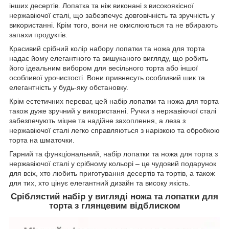
інших десертів. Лопатка та ніж виконані з високоякісної
нержавіючої сталі, що забезпечує довговічність та зручність у
використанні. Крім того, вони не окислюються та не вбирають
запахи продуктів.
Красивий срібний колір набору лопатки та ножа для торта
надає йому елегантного та вишуканого вигляду, що робить
його ідеальним вибором для весільного торта або іншої
особливої урочистості. Вони привнесуть особливий шик та
елегантність у будь-яку обстановку.
Крім естетичних переваг, цей набір лопатки та ножа для торта
також дуже зручний у використанні. Ручки з нержавіючої сталі
забезпечують міцне та надійне захоплення, а леза з
нержавіючої сталі легко справляються з нарізкою та обробкою
торта на шматочки.
Гарний та функціональний, набір лопатки та ножа для торта з
нержавіючої сталі у срібному кольорі – це чудовий подарунок
для всіх, хто любить приготування десертів та тортів, а також
для тих, хто цінує елегантний дизайн та високу якість.
Сріблястий набір у вигляді ножа та лопатки для
торта з глянцевим відблиском