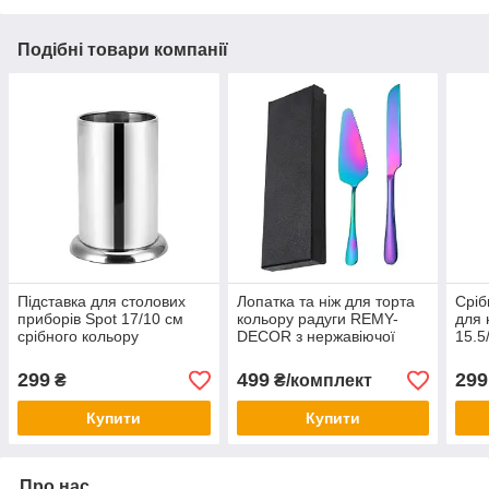
Подібні товари компанії
Підставка для столових
Лопатка та ніж для торта
Сріб
приборів Spot 17/10 см
кольору радуги REMY-
для 
срібного кольору
DECOR з нержавіючої
15.5
нержавіюча сталь REMY-
сталі набір для десертів та
ста
DECOR підставка тримач
весільного торта
299
499
299
₴
₴/комплект
для виделок та ножів
Купити
Купити
Про нас