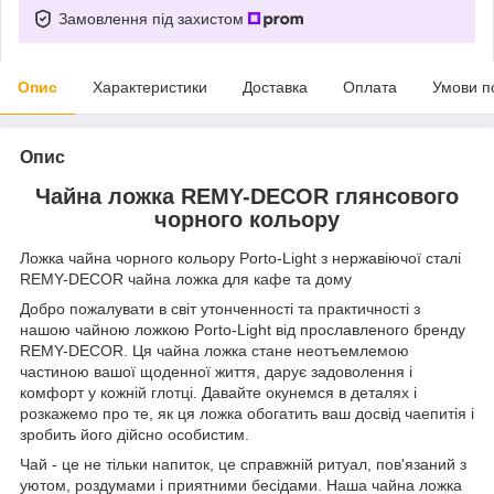
Замовлення під захистом
Опис
Характеристики
Доставка
Оплата
Умови п
Опис
Чайна ложка REMY-DECOR глянсового
чорного кольору
Ложка чайна чорного кольору Porto-Light з нержавіючої сталі
REMY-DECOR чайна ложка для кафе та дому
Добро пожалувати в світ утонченності та практичності з
нашою чайною ложкою Porto-Light від прославленого бренду
REMY-DECOR. Ця чайна ложка стане неотъемлемою
частиною вашої щоденної життя, дарує задоволення і
комфорт у кожній глотці. Давайте окунемся в деталях і
розкажемо про те, як ця ложка обогатить ваш досвід чаепитія і
зробить його дійсно особистим.
Чай - це не тільки напиток, це справжній ритуал, пов'язаний з
уютом, роздумами і приятними бесідами. Наша чайна ложка