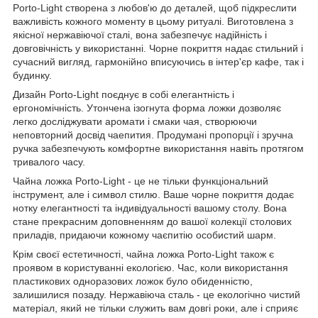
Porto-Light створена з любов'ю до деталей, щоб підкреслити
важливість кожного моменту в цьому ритуалі. Виготовлена з
якісної нержавіючої сталі, вона забезпечує надійність і
довговічність у використанні. Чорне покриття надає стильний і
сучасний вигляд, гармонійно вписуючись в інтер'єр кафе, так і
будинку.
Дизайн Porto-Light поєднує в собі елегантність і
ергономічність. Утончена ізогнута форма ложки дозволяє
легко досліджувати аромати і смаки чая, створюючи
неповторний досвід чаепития. Продумані пропорції і зручна
ручка забезпечують комфортне використання навіть протягом
тривалого часу.
Чайна ложка Porto-Light - це не тільки функціональний
інструмент, але і символ стилю. Ваше чорне покриття додає
нотку елегантності та індивідуальності вашому столу. Вона
стане прекрасним доповненням до вашої колекції столових
приладів, придаючи кожному чаєпитію особистий шарм.
Крім своєї естетичності, чайна ложка Porto-Light також є
проявом в користуванні екологією. Час, коли використання
пластикових одноразових ложок було обиденністю,
залишилися позаду. Нержавіюча сталь - це екологічно чистий
матеріал, який не тільки служить вам довгі роки, але і сприяє