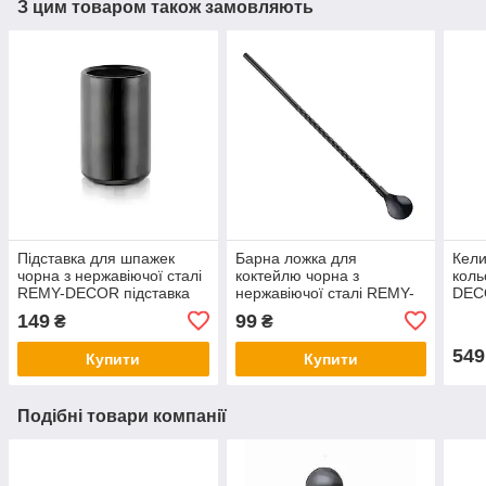
З цим товаром також замовляють
Підставка для шпажек
Барна ложка для
Кели
чорна з нержавіючої сталі
коктейлю чорна з
коль
REMY-DECOR підставка
нержавіючої сталі REMY-
DECO
тримач для маленьких
DECOR для приготування
стал
149
99
₴
₴
приборів
змішаних напоів
549
Купити
Купити
Подібні товари компанії