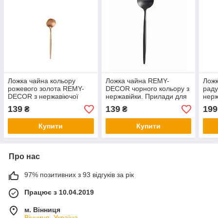
Ложка чайна кольору
Ложка чайна REMY-
Ложк
рожевого золота REMY-
DECOR чорного кольору з
раду
DECOR з нержавіючої
нержавійки. Прилади для
нерж
сталі для дому та
ресторанів кафе та
DEC
139
139
199
₴
₴
ресторану
домашнього столу
рест
Купити
Купити
Про нас
97% позитивних з 93 відгуків за рік
Працює з 10.04.2019
м. Вінниця
Вінниця, Україна