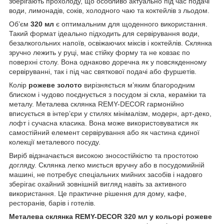
зберігають прохолоду, що особливо актуально під час подачі
води, лимонадів, соків, холодного чаю та коктейлів з льодом.
Об’єм
320 мл
є оптимальним для щоденного використання.
Такий формат ідеально підходить для сервірування води,
безалкогольних напоїв, освіжаючих міксів і коктейлів. Склянка
зручно лежить у руці, має стійку форму та не ковзає по
поверхні столу. Вона однаково доречна як у повсякденному
сервіруванні, так і під час святкової подачі або фуршетів.
Колір
рожеве золото
вирізняється м’яким благородним
блиском і чудово поєднується з посудом зі скла, кераміки та
металу. Металева склянка REMY-DECOR гармонійно
вписується в інтер’єри у стилях мінімалізм, модерн, арт-деко,
лофт і сучасна класика. Вона може використовуватися як
самостійний елемент сервірування або як частина єдиної
колекції металевого посуду.
Виріб відзначається високою зносостійкістю та простотою
догляду. Склянка легко миється вручну або в посудомийній
машині, не потребує спеціальних мийних засобів і надовго
зберігає охайний зовнішній вигляд навіть за активного
використання. Це практичне рішення для дому, кафе,
ресторанів, барів і готелів.
Металева склянка REMY-DECOR 320 мл у кольорі рожеве