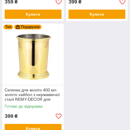
359
399
₴
₴
Купити
Купити
Топ
Подарунок
Склянка для мохіто 400 мл
золото хайбол з нержавіючої
сталі REMY-DECOR для
охолоджених напоїв
Готово до відправки
399
₴
Купити