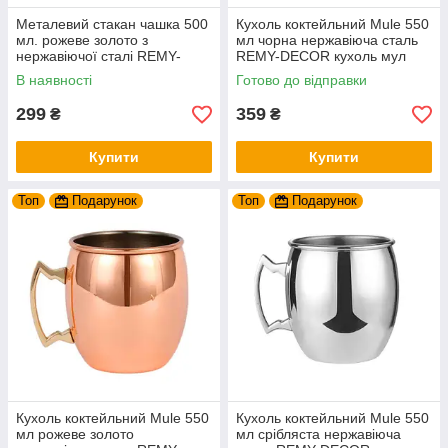
Металевий стакан чашка 500
Кухоль коктейльний Mule 550
мл. рожеве золото з
мл чорна нержавіюча сталь
нержавіючої сталі REMY-
REMY-DECOR кухоль мул
DECOR
для холодних напоїв
В наявності
Готово до відправки
299
359
₴
₴
Купити
Купити
Топ
Подарунок
Топ
Подарунок
Кухоль коктейльний Mule 550
Кухоль коктейльний Mule 550
мл рожеве золото
мл срібляста нержавіюча