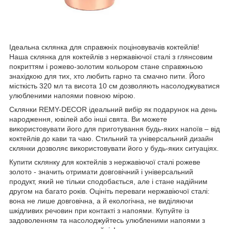
Ідеальна склянка для справжніх поціновувачів коктейлів!
Наша склянка для коктейлів з нержавіючої сталі з глянсовим
покриттям і рожево-золотим кольором стане справжньою
знахідкою для тих, хто любить гарно та смачно пити. Його
місткість 320 мл та висота 10 см дозволяють насолоджуватися
улюбленими напоями повною мірою.
Склянки REMY-DECOR ідеальний вибір як подарунок на день
народження, ювілей або інші свята. Ви можете
використовувати його для приготування будь-яких напоїв – від
коктейлів до кави та чаю. Стильний та універсальний дизайн
склянки дозволяє використовувати його у будь-яких ситуаціях.
Купити склянку для коктейлів з нержавіючої сталі рожеве
золото - значить отримати довговічний і універсальний
продукт, який не тільки сподобається, але і стане надійним
другом на багато років. Оцініть переваги нержавіючої сталі:
вона не лише довговічна, а й екологічна, не виділяючи
шкідливих речовин при контакті з напоями. Купуйте із
задоволенням та насолоджуйтесь улюбленими напоями з