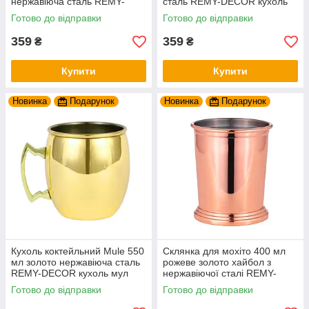
нержавіюча сталь REMY-
сталь REMY-DECOR кухоль
DECOR кухоль мул для
мул для холодних напоїв
Готово до відправки
Готово до відправки
холодних напоїв
359
359
₴
₴
Купити
Купити
Новинка
Подарунок
Новинка
Подарунок
Кухоль коктейльний Mule 550
Склянка для мохіто 400 мл
мл золото нержавіюча сталь
рожеве золото хайбол з
REMY-DECOR кухоль мул
нержавіючої сталі REMY-
для холодних напоїв
DECOR для охолоджених
Готово до відправки
Готово до відправки
напоїв