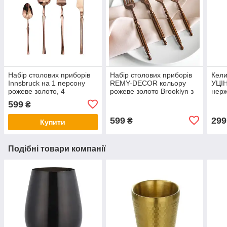
Набір столових приборів
Набір столових приборів
Кели
Innsbruck на 1 персону
REMY-DECOR кольору
УЦІН
рожеве золото, 4
рожеве золото Brooklyn з
нерж
предмети, нержавіюча
нержавійки 4 предмети
599
₴
сталь
для ресторанів будинку
599
299
₴
Купити
Подібні товари компанії