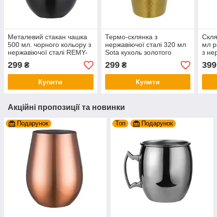
Металевий стакан чашка
Термо-склянка з
Скля
500 мл. чорного кольору з
нержавіючої сталі 320 мл
мл р
нержавіючої сталі REMY-
Sota кухоль золотого
з не
DECOR
кольору з подвійними
DEC
299
299
399
₴
₴
стінками REMY-DECOR
напо
Купити
Купити
Акційні пропозиції та новинки
Подарунок
Топ
Подарунок