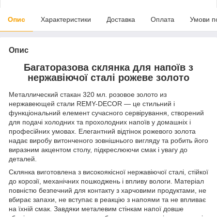
Опис
Характеристики
Доставка
Оплата
Умови п
Опис
Багаторазова склянка для напоїв з
нержавіючої сталі рожеве золото
Металлический стакан 320 мл. розовое золото из
нержавеющей стали REMY-DECOR — це стильний і
функціональний елемент сучасного сервірування, створений
для подачі холодних та прохолодних напоїв у домашніх і
професійних умовах. Елегантний відтінок рожевого золота
надає виробу витонченого зовнішнього вигляду та робить його
виразним акцентом столу, підкреслюючи смак і увагу до
деталей.
Склянка виготовлена з високоякісної нержавіючої сталі, стійкої
до корозії, механічних пошкоджень і впливу вологи. Матеріал
повністю безпечний для контакту з харчовими продуктами, не
вбирає запахи, не вступає в реакцію з напоями та не впливає
на їхній смак. Завдяки металевим стінкам напої довше