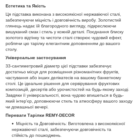
Естетика та Якість
Ця підставка виконана з високоякісної нержавіючої сталі,
забезпечуючи міцність і довговічність виробу. Золотистий
глянець надає їй благородного вигляду, підкреслюючи
вишуканий смак і стиль у кожній деталі. Поєднання блиску
золотого відтінку та чистоти сталі створює чудовий ефект,
роблячи цю тарілку елегантним доповненням до вашого
столу.
Універсальне застосування
33-сантиметровий діаметр цієї підставки забезпечує
достатньо місця для розміщення різноманітних фруктів,
частування або інших делікатесів на вашому банкетному
столі. Це ідеальне рішення для сервірування фруктових
композицій, десертів або урочистостей на будь-якому заході.
Завдяки її універсальності, вона чудово впишеться в будь-
який інтер'єр, доповнюючи стиль та атмосферу вашого заходу
чи домашньої вечері.
Переваги Тарілки REMY-DECOR
Міцність та Довговічність: Виготовлена з високоякісної
нержавіючої сталі, забезпечуючи довговічність та
стійкість до пошкоджень.