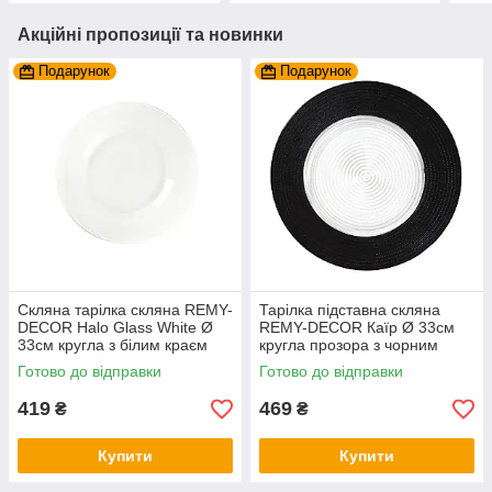
Акційні пропозиції та новинки
Подарунок
Подарунок
Скляна тарілка скляна REMY-
Тарілка підставна скляна
DECOR Halo Glass White Ø
REMY-DECOR Каїр Ø 33см
33см кругла з білим краєм
кругла прозора з чорним
для святкового столу
обідком на святковий стіл
Готово до відправки
Готово до відправки
419
469
₴
₴
Купити
Купити