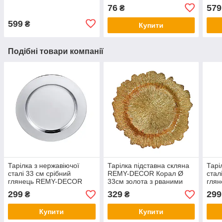
сервірувальне кільце для
DEC
76
579
₴
ресторанів кафе та дому
599
₴
Купити
Подібні товари компанії
Тарілка з нержавіючої
Тарілка підставна скляна
Тарі
сталі 33 см срібний
REMY-DECOR Корал Ø
стал
глянець REMY-DECOR
33см золота з рваними
гля
блюдо для банкету
краями
блюд
299
329
299
₴
₴
підставна для фруктів
підс
Купити
Купити