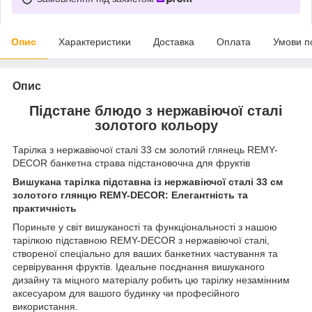
Опис
Характеристики
Доставка
Оплата
Умови п
Опис
Підстане блюдо з нержавіючої сталі
золотого кольору
Тарілка з нержавіючої сталі 33 см золотий глянець REMY-
DECOR банкетна страва підстановочна для фруктів
Вишукана тарілка підставна із нержавіючої сталі 33 см
золотого глянцю REMY-DECOR: Елегантність та
практичність
Пориньте у світ вишуканості та функціональності з нашою
тарілкою підставною REMY-DECOR з нержавіючої сталі,
створеної спеціально для ваших банкетних частування та
сервірування фруктів. Ідеальне поєднання вишуканого
дизайну та міцного матеріалу робить цю тарілку незамінним
аксесуаром для вашого будинку чи професійного
використання.