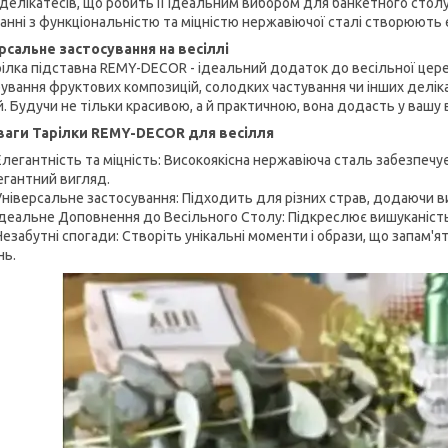
 делікатесів, що робить її ідеальним вибором для банкетного столу
анні з функціональністю та міцністю нержавіючої сталі створюють 
рсальне застосування на весіллі
рілка підставна REMY-DECOR - ідеальний додаток до весільної цер
рування фруктових композицій, солодких частування чи інших делі
й. Будучи не тільки красивою, а й практичною, вона додасть у вашу
аги Тарілки REMY-DECOR для весілля
Елегантність та міцність: Високоякісна нержавіюча сталь забезпечу
егантний вигляд.
Універсальне застосування: Підходить для різних страв, додаючи в
Ідеальне Доповнення до Весільного Столу: Підкреслює вишуканість 
Незабутні спогади: Створіть унікальні моменти і образи, що запам'я
нь.