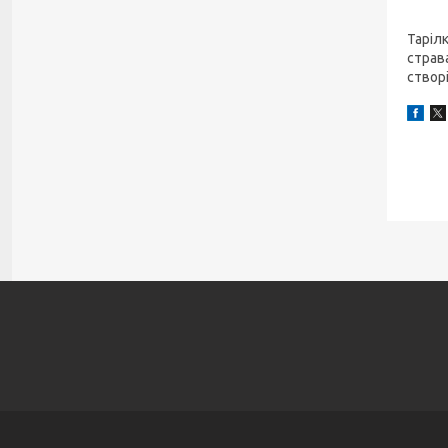
Таріл
страв
створ