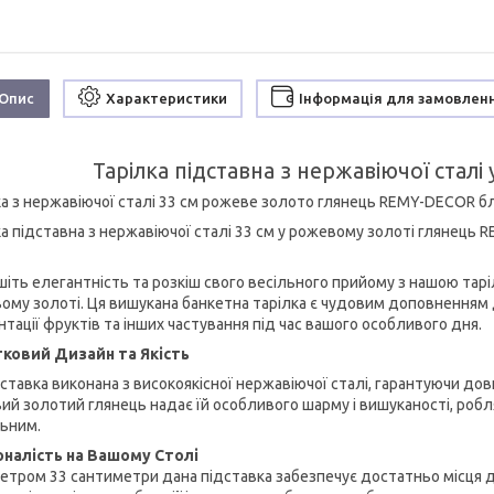
Опис
Характеристики
Інформація для замовлен
Тарілка підставна з нержавіючої сталі
ка з нержавіючої сталі 33 см рожеве золото глянець REMY-DECOR б
ка підставна з нержавіючої сталі 33 см у рожевому золоті глянець
шіть елегантність та розкіш свого весільного прийому з нашою тар
ому золоті. Ця вишукана банкетна тарілка є чудовим доповненням 
тації фруктів та інших частування під час вашого особливого дня.
ковий Дизайн та Якість
ставка виконана з високоякісної нержавіючої сталі, гарантуючи дов
ий золотий глянець надає їй особливого шарму і вишуканості, робл
льним.
налість на Вашому Столі
метром 33 сантиметри дана підставка забезпечує достатньо місця д