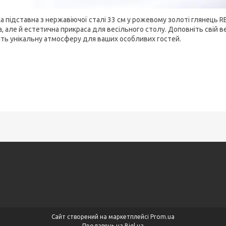
ка підставна з нержавіючої сталі 33 см у рожевому золоті глянець 
а, але й естетична прикраса для весільного столу. Доповніть свій
іть унікальну атмосферу для ваших особливих гостей.
Сайт створений на маркетплейсі
Prom.ua
Продавець на Bigl.ua