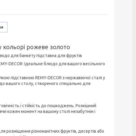
ня
 у кольорі рожеве золото
людо для банкету підставна для фруктів
 REMY-DECOR: Ідеальне блюдо для вашого весільного
ілкою підставною REMY-DECOR з нержавіючої сталі у
до вашого столу, створеного спеціально для
говічність і стійкість до пошкоджень. Розкішний
ячи кожен момент на вашому столі незабутнім і
ля розміщення різноманітних фруктів, десертів або