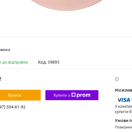
винка
о до відправки
Код:
39895
₴
Купити
Купити з
У компан
97) 504-61-92
купити б
поверне