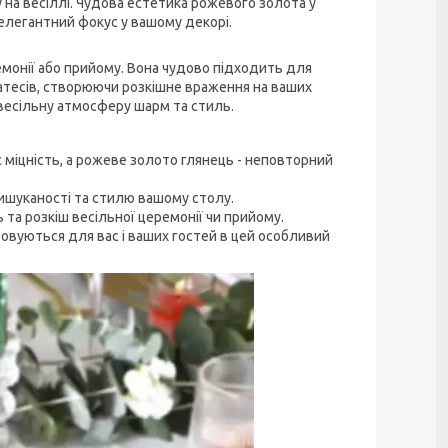
 на весіллі. Чудова естетика рожевого золота у
елегантний фокус у вашому декорі.
емонії або прийому. Вона чудово підходить для
катесів, створюючи розкішне враження на ваших
 весільну атмосферу шарм та стиль.
є міцність, а рожеве золото глянець - неповторний
ишуканості та стилю вашому столу.
та розкіш весільної церемонії чи прийому.
товуються для вас і ваших гостей в цей особливий