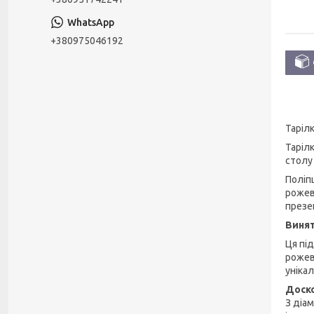
+380975046192
Таріл
Таріл
столу
Поліп
рожев
презен
Винят
Ця під
рожев
уніка
Доско
З діа