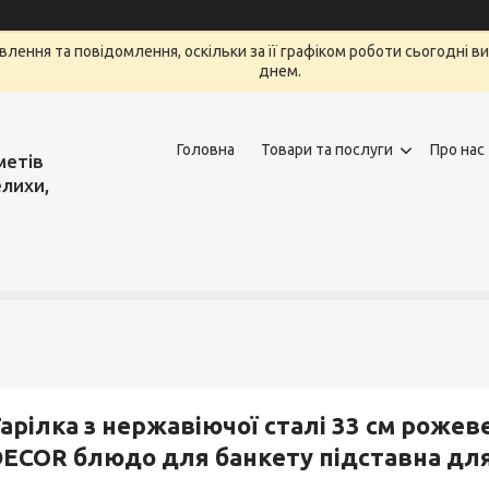
лення та повідомлення, оскільки за її графіком роботи сьогодні 
днем.
Головна
Товари та послуги
Про нас
метів
елихи,
арілка з нержавіючої сталі 33 см роже
ECOR блюдо для банкету підставна для