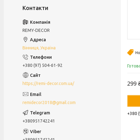
REMY-DECOR
Вінниця, Україна
Но
+380 (97) 504-61-92
Готов
299 
https://remi-decor.com.ua/
remidecor2018@gmail.com
+380 (
+380951742241
+380951742241