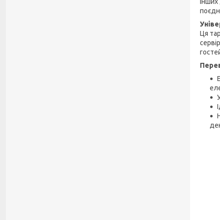
інших
поєдн
Уніве
Ця та
серві
госте
Перев
ел
де