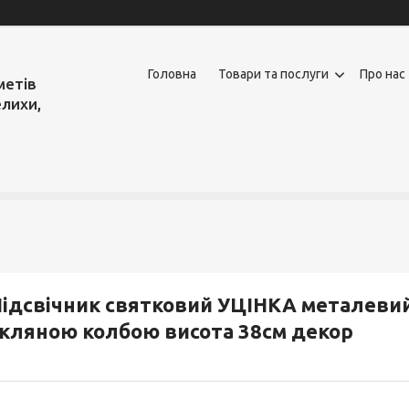
Головна
Товари та послуги
Про нас
метів
елихи,
ідсвічник святковий УЦІНКА металевий 
кляною колбою висота 38см декор