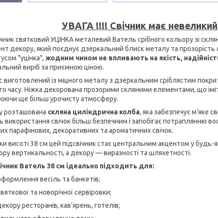
УВАГА !!!! Свічник має невелик
ічник святковий УЦІНКА металевий Ватель срібного кольору зі скл
нт декору, який поєднує дзеркальний блиск металу та прозорість с
тусом "уцінка",
жодним чином не впливають на якість, надійніст
альний виріб за приємною ціною.
с виготовлений із міцного металу з дзеркальним сріблястим покрит
го часу. Ніжка декорована прозорими скляними елементами, що ім
юючи ще більш урочисту атмосферу.
у розташована
скляна циліндрична колба
, яка забезпечує м’яке с
ь використання свічок більш безпечним і запобігає потраплянню во
их парафінових, декоративних та ароматичних свічок.
и висоті 38 см цей підсвічник стає центральним акцентом у будь-як
ору вертикальності, а декору — виразності та шляхетності.
ічник Ватель 38 см ідеально підходить для:
оформлення весіль та банкетів;
святкової та новорічної сервіровки;
декору ресторанів, кав’ярень, готелів;