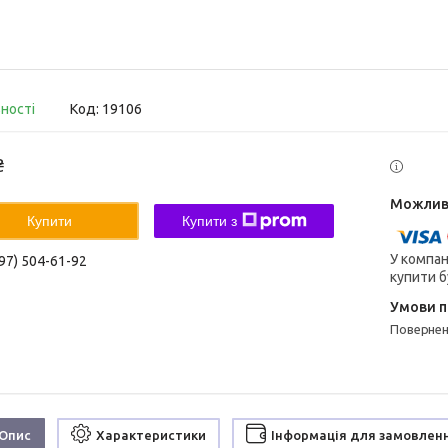
вності
Код:
19106
₴
Купити
Купити з
У компан
97) 504-61-92
купити б
поверне
Опис
Характеристики
Інформація для замовлен