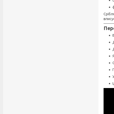
Срібл
вписує
Пер