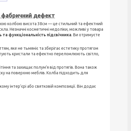
ий фабричний дефект
яною колбою висота 38см — це стильний та ефектний
кла. Незначні косметичні недоліки, можливі у товара
ь та функціональність підсвічника
. Ви отримуєте
тям, яке не тьмяніє та зберігає естетику протягом
ітують кристали та ефектно переломлюють світло,
вітіння та захищає полум’я від протягів. Вона також
ску на поверхню меблів. Колба підходить для
ому інтер’єрі або святковій композиції. Він додає