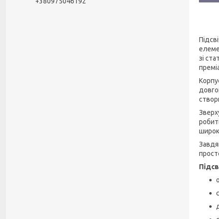
+380975046192
Підсв
елеме
зі ста
премі
Корпу
довго
створ
Зверх
робит
широк
Завдяк
прост
Підсв