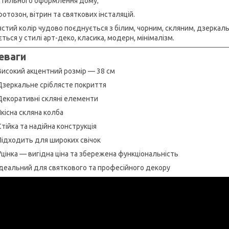
стильного оформлення дому;
фотозон, вітрин та святкових інсталяцій.
ястий колір чудово поєднується з білим, чорним, скляним, дзеркал
ться у стилі арт-деко, класика, модерн, мінімалізм.
еваги
Високий акцентний розмір — 38 см
Дзеркальне сріблясте покриття
Декоративні скляні елементи
Якісна скляна колба
Стійка та надійна конструкція
Підходить для широких свічок
Уцінка — вигідна ціна та збережена функціональність
Ідеальний для святкового та професійного декору