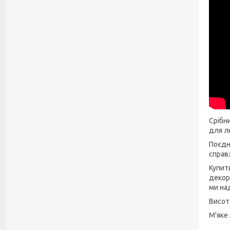
Срібн
для л
Поєдн
справ
Купити
декор
ми на
Висота
М'яке