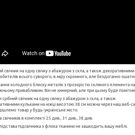
ий свічник на одну свічку з абажуром з скла, а також декоративним
юбителів всього суворого, в міру скромного, але бездоганно ошатн
ання холодного блиску металік з прозорістю скляного елемента на н
жньому привабливим. Він не химерний, але при цьому буде помітний
 срібний свічник на одну свічку з абажуром з скла, а також
ативними кульками на ніжці висотою 38 см можна через наш веб-са
дішлемо товар у будь-українське місто.
 свічників в комплекті 25 див., 31 див., 38 див.
 підстава підсвічника з флока тканини не зашкодить вашу меблі.