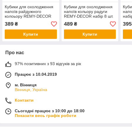
Кубики для охолодження
Кубики для охолодження
Куби
напоїв райдужного
напоїв кольору радуги
нап
колоьору REMY-DECOR
REMY-DECOR набір 8 шт.
набі
набір 6 каменів для
каменів для охолодження
щип
389
489
395
₴
₴
охолодження віскі та
віскі та щипчики
охол
щипці з нержавіючої сталі
нержавіюча сталь
нерж
Купити
Купити
Про нас
97% позитивних з 93 відгуків за рік
Працює з 10.04.2019
м. Вінниця
Вінниця, Україна
Контакти
Сьогодні працює з 10:00 до 18:00
Показати весь графік роботи