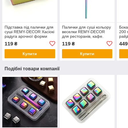
Підставка під палички для
Палички для суші кольору
Бока
суші REMY-DECOR Хасіокі
веселки REMY-DECOR
200
радуга арочної форми
для ресторанів, кафе.
райд
Трамп
нерж
119
119
449
₴
₴
Купити
Купити
Подібні товари компанії