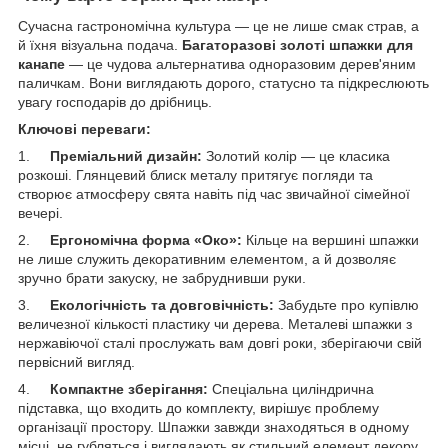
Сучасна гастрономічна культура — це не лише смак страв, а
й їхня візуальна подача.
Багаторазові золоті шпажки для
канапе
— це чудова альтернатива одноразовим дерев'яним
паличкам. Вони виглядають дорого, статусно та підкреслюють
увагу господарів до дрібниць.
Ключові переваги:
1.
Преміальний дизайн:
Золотий колір — це класика
розкоші. Глянцевий блиск металу притягує погляди та
створює атмосферу свята навіть під час звичайної сімейної
вечері.
2.
Ергономічна форма «Око»:
Кільце на вершині шпажки
не лише служить декоративним елементом, а й дозволяє
зручно брати закуску, не забруднивши руки.
3.
Екологічність та довговічність:
Забудьте про купівлю
величезної кількості пластику чи дерева. Металеві шпажки з
нержавіючої сталі прослужать вам довгі роки, зберігаючи свій
первісний вигляд.
4.
Компактне зберігання:
Спеціальна циліндрична
підставка, що входить до комплекту, вирішує проблему
організації простору. Шпажки завжди знаходяться в одному
місці, не губляться і виглядають як стильний елемент декору.