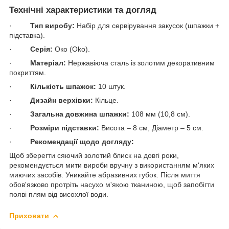
Технічні характеристики та догляд
·
Тип виробу:
Набір для сервірування закусок (шпажки +
підставка).
·
Серія:
Око (Oko).
·
Матеріал:
Нержавіюча сталь із золотим декоративним
покриттям.
·
Кількість шпажок:
10 штук.
·
Дизайн верхівки:
Кільце.
·
Загальна довжина шпажки:
108 мм (10,8 см).
·
Розміри підставки:
Висота – 8 см, Діаметр – 5 см.
·
Рекомендації щодо догляду:
Щоб зберегти сяючий золотий блиск на довгі роки,
рекомендується мити вироби вручну з використанням м'яких
миючих засобів. Уникайте абразивних губок. Після миття
обов'язково протріть насухо м'якою тканиною, щоб запобігти
появі плям від висохлої води.
Приховати