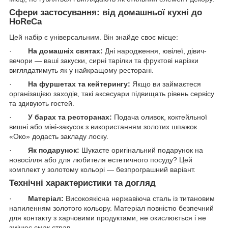
Сфери застосування: від домашньої кухні до
HoReCa
Цей набір є універсальним. Він знайде своє місце:
·
На домашніх святах:
Дні народження, ювілеї, дівич-
вечори — ваші закуски, сирні тарілки та фруктові нарізки
виглядатимуть як у найкращому ресторані.
·
На фуршетах та кейтерингу:
Якщо ви займаєтеся
організацією заходів, такі аксесуари підвищать рівень сервісу
та здивують гостей.
·
У барах та ресторанах:
Подача оливок, коктейльної
вишні або міні-закусок з використанням золотих шпажок
«Око» додасть закладу лоску.
·
Як подарунок:
Шукаєте оригінальний подарунок на
новосілля або для любителя естетичного посуду? Цей
комплект у золотому кольорі — безпрограшний варіант.
Технічні характеристики та догляд
·
Матеріал:
Високоякісна нержавіюча сталь із титановим
напиленням золотого кольору. Матеріал повністю безпечний
для контакту з харчовими продуктами, не окислюється і не
змінює смак страв.