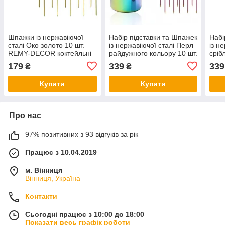
Шпажки із нержавіючої
Набір підставки та Шпажек
Набі
сталі Око золото 10 шт.
із нержавіючої сталі Перл
із н
REMY-DECOR коктейльні
райдужного кольору 10 шт.
сріб
багаторазові шпажки для
REMY-DECOR коктейльні
DECO
179
339
339
₴
₴
канапе
багаторазові шпажки для
бага
канапе
кана
Купити
Купити
Про нас
97% позитивних з 93 відгуків за рік
Працює з 10.04.2019
м. Вінниця
Вінниця, Україна
Контакти
Сьогодні працює з 10:00 до 18:00
Показати весь графік роботи