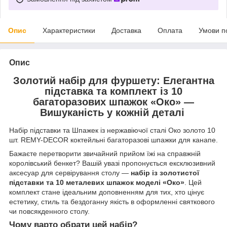
Опис
Характеристики
Доставка
Оплата
Умови п
Опис
Золотий набір для фуршету: Елегантна
підставка та комплект із 10
багаторазових шпажок «Око» —
Вишуканість у кожній деталі
Набір підставки та Шпажек із нержавіючої сталі Око золото 10
шт. REMY-DECOR коктейльні багаторазові шпажки для канапе.
Бажаєте перетворити звичайний прийом їжі на справжній
королівський бенкет? Вашій увазі пропонується ексклюзивний
аксесуар для сервірування столу —
набір із золотистої
підставки та 10 металевих шпажок моделі «Око»
. Цей
комплект стане ідеальним доповненням для тих, хто цінує
естетику, стиль та бездоганну якість в оформленні святкового
чи повсякденного столу.
Чому варто обрати цей набір?