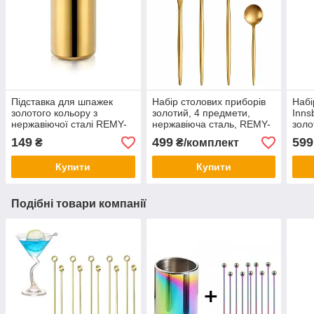
Підставка для шпажек
Набір столових приборів
Набі
золотого кольору з
золотий, 4 предмети,
Inns
нержавіючої сталі REMY-
нержавіюча сталь, REMY-
золо
DECOR підставка для
DECOR
нерж
149
499
599
₴
₴/комплект
чайних виделочек та
ложечок
Купити
Купити
Подібні товари компанії