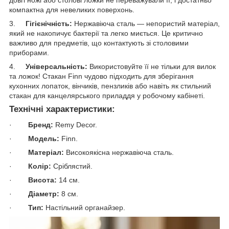
компактна для невеликих поверхонь.
3.
Гігієнічність:
Нержавіюча сталь — непористий матеріал,
який не накопичує бактерії та легко миється. Це критично
важливо для предметів, що контактують зі столовими
приборами.
4.
Універсальність:
Використовуйте її не тільки для вилок
та ложок! Стакан Finn чудово підходить для зберігання
кухонних лопаток, вінчиків, пензликів або навіть як стильний
стакан для канцелярського приладдя у робочому кабінеті.
Технічні характеристики:
·
Бренд:
Remy Decor.
·
Модель:
Finn.
·
Матеріал:
Високоякісна нержавіюча сталь.
·
Колір:
Сріблястий.
·
Висота:
14 см.
·
Діаметр:
8 см.
·
Тип:
Настільний органайзер.