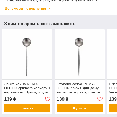
Всі умови повернення
З цим товаром також замовляють
Ложка чайна REMY-
Столова ложка REMY-
Ніж 
DECOR срібного кольору з
DECOR срібна для дому
DECO
нержавійки. Прилади для
кафе, ресторанів, готелів
біло
ресторанів кафе та
нерж
139
139
139
₴
₴
домашнього столу
рест
Купити
Купити