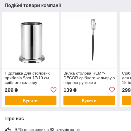
Подібні товари компанії
Підставка для столових
Вилка столова REMY-
Сріб
приборів Spot 17/10 см
DECOR срібного кольору з
для 
срібного кольору
чорною ручкою з
15.5
нержавіюча сталь REMY-
нержавійки. Прилади для
ста
299
139
299
₴
₴
DECOR підставка тримач
ресторанів кафе та
для виделок та ножів
будинку
Купити
Купити
Про нас
97% позитивних з 93 відгуків за рік