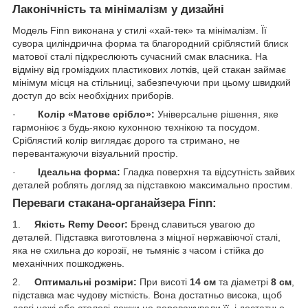
Лаконічність та мінімалізм у дизайні
Модель Finn виконана у стилі «хай-тек» та мінімалізм. Її
сувора циліндрична форма та благородний сріблястий блиск
матової сталі підкреслюють сучасний смак власника. На
відміну від громіздких пластикових лотків, цей стакан займає
мінімум місця на стільниці, забезпечуючи при цьому швидкий
доступ до всіх необхідних приборів.
·
Колір «Матове срібло»:
Універсальне рішення, яке
гармоніює з будь-якою кухонною технікою та посудом.
Сріблястий колір виглядає дорого та стримано, не
перевантажуючи візуальний простір.
·
Ідеальна форма:
Гладка поверхня та відсутність зайвих
деталей роблять догляд за підставкою максимально простим.
Переваги стакана-органайзера Finn:
1.
Якість Remy Decor:
Бренд славиться увагою до
деталей. Підставка виготовлена з міцної нержавіючої сталі,
яка не схильна до корозії, не тьмяніє з часом і стійка до
механічних пошкоджень.
2.
Оптимальні розміри:
При висоті
14 см
та діаметрі
8 см
,
підставка має чудову місткість. Вона достатньо висока, щоб
довгі ножі або столові ложки не переважували її, і достатньо