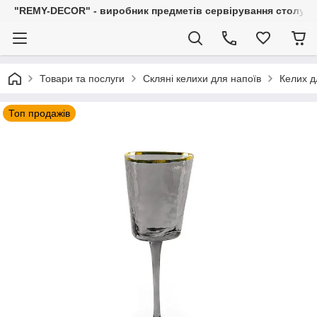
"REMY-DECOR" - виробник предметів сервірування столу: С
Товари та послуги
Скляні келихи для напоїв
Келих д
Топ продажів