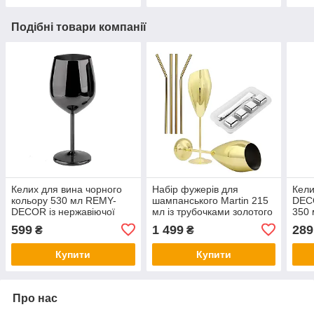
Подібні товари компанії
Келих для вина чорного
Набір фужерів для
Кели
кольору 530 мл REMY-
шампанського Martin 215
DECO
DECOR із нержавіючої
мл із трубочками золотого
350 
сталі
кольору з нержавіючої
коль
599
1 499
289
₴
₴
сталі REMY-DECOR
диза
Купити
Купити
Про нас