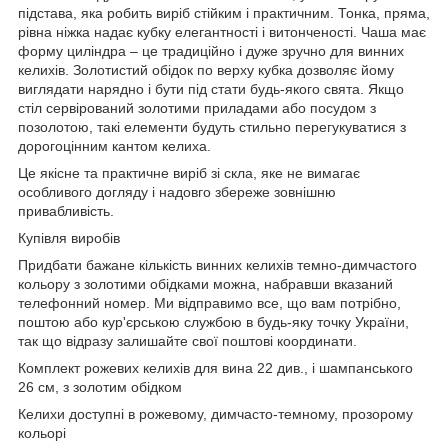
підстава, яка робить виріб стійким і практичним. Тонка, пряма,
рівна ніжка надає кубку елегантності і витонченості. Чаша має
форму циліндра – це традиційно і дуже зручно для винних
келихів. Золотистий обідок по верху кубка дозволяє йому
виглядати нарядно і бути під стати будь-якого свята. Якщо
стіл сервірований золотими приладами або посудом з
позолотою, такі елементи будуть стильно перегукуватися з
дорогоцінним кантом келиха.
Це якісне та практичне виріб зі скла, яке не вимагає
особливого догляду і надовго збереже зовнішню
привабливість.
Купівля виробів
Придбати бажане кількість винних келихів темно-димчастого
кольору з золотими обідками можна, набравши вказаний
телефонний номер. Ми відправимо все, що вам потрібно,
поштою або кур'єрською службою в будь-яку точку України,
так що відразу залишайте свої поштові координати.
Комплект рожевих келихів для вина 22 див., і шампанського
26 см, з золотим обідком
Келихи доступні в рожевому, димчасто-темному, прозорому
кольорі