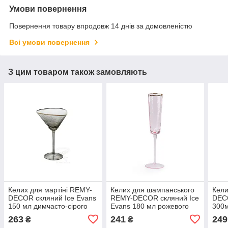
Умови повернення
Повернення товару впродовж 14 днів за домовленістю
Всі умови повернення
З цим товаром також замовляють
Келих для мартіні REMY-
Келих для шампанського
Кели
DEСOR скляний Ice Evans
REMY-DECOR скляний Ice
DECO
150 мл димчасто-сірого
Evans 180 мл рожевого
300м
кольору із золотим кантом
кольору із золотим кантом
із с
263
241
249
₴
₴
для коктейлів
для дому весілля
диза