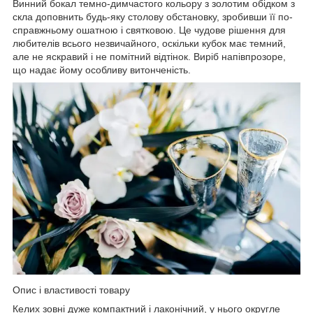
Винний бокал темно-димчастого кольору з золотим обідком з
скла доповнить будь-яку столову обстановку, зробивши її по-
справжньому ошатною і святковою. Це чудове рішення для
любителів всього незвичайного, оскільки кубок має темний,
але не яскравий і не помітний відтінок. Виріб напівпрозоре,
що надає йому особливу витонченість.
Опис і властивості товару
Келих зовні дуже компактний і лаконічний, у нього округле