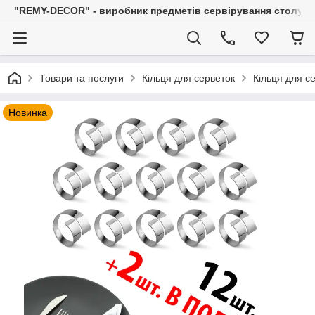
"REMY-DECOR" - виробник предметів сервірування столу: С
Товари та послуги
Кільця для серветок
Кільця для с
Новинка