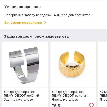
Умови повернення
Повернення товару впродовж 14 днів за домовленістю
Всі умови повернення
З цим товаром також замовляють
Кільце для серветок
Кільце для серветок
Кіль
REMY-DECOR срібний
REMY-DECOR золотий
REM
Завітіток металеве
Ляруш металеве
Ляр
сервірувальне кільце для
сервірувальне кільце для
серв
76
₴
ресторанів та дому
ресторанів кафе та дому
рест