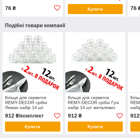
76
76
₴
Купити
Подібні товари компанії
Кільця для серветок
Кільця для серветок
Кіль
REMY-DECOR срібні
REMY-DECOR срібні Гучі
REM
Леман набір 14 шт.
набір 14 шт. металевих
набі
металевих кілець для
кілець для ресторанів
кіле
912
912
912
₴/комплект
₴
ресторанів кафе та дому
кафе та дому
кафе
Купити
Купити