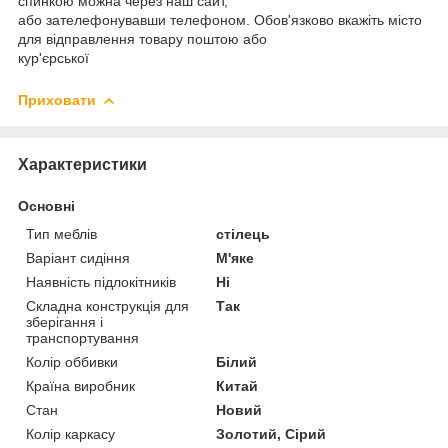
спинкою можна через наш сайт,
або зателефонувавши телефоном. Обов'язково вкажіть місто
для відправлення товару поштою або
кур'єрської
Приховати
Характеристики
Основні
Тип меблів
стілець
Варіант сидіння
М'яке
Наявність підлокітників
Ні
Складна конструкція для
Так
зберігання і
транспортування
Колір оббивки
Білий
Країна виробник
Китай
Стан
Новий
Колір каркасу
Золотий, Сірий