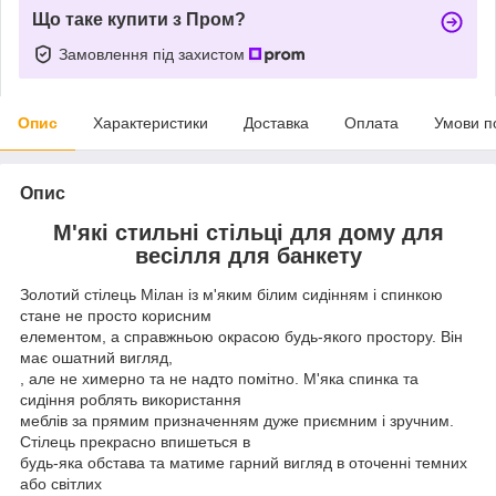
Що таке купити з Пром?
Замовлення під захистом
Опис
Характеристики
Доставка
Оплата
Умови п
Опис
М'які стильні стільці для дому для
весілля для банкету
Золотий стілець Мілан із м'яким білим сидінням і спинкою
стане не просто корисним
елементом, а справжньою окрасою будь-якого простору. Він
має ошатний вигляд,
, але не химерно та не надто помітно. М'яка спинка та
сидіння роблять використання
меблів за прямим призначенням дуже приємним і зручним.
Стілець прекрасно впишеться в
будь-яка обстава та матиме гарний вигляд в оточенні темних
або світлих