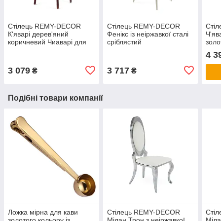
Стілець REMY-DECOR
Стілець REMY-DECOR
Сті
К'яварі дерев'яний
Фенікс із неіржавкої сталі
Ч'яв
коричневий Чиаварі для
сріблястий
золо
дому для ресторану для
рест
4 3
кафе
3 079
3 717
₴
₴
Подібні товари компанії
Ложка мірна для кави
Стілець REMY-DECOR
Сті
золотого кольору із
Мілан Трон з неіржавкої
Міла