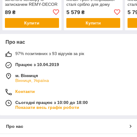
затискачем REMY-DECOR
сталі срібло для дому
стал
нержавіюча сталь
весілля банкетів від
банк
89
5 579
5 7
₴
₴
заводу виробника
виро
Купити
Купити
Про нас
97% позитивних з 93 відгуків за рік
Працює з 10.04.2019
м. Вінниця
Вінниця, Україна
Контакти
Сьогодні працює з 10:00 до 18:00
Показати весь графік роботи
Про нас