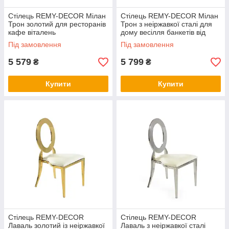
Стілець REMY-DECOR Мілан
Стілець REMY-DECOR Мілан
Трон золотий для ресторанів
Трон з неіржавкої сталі для
кафе віталень
дому весілля банкетів від
заводу виробника
Під замовлення
Під замовлення
5 579
5 799
₴
₴
Купити
Купити
Стілець REMY-DECOR
Стілець REMY-DECOR
Лаваль золотий із неіржавкої
Лаваль з неіржавкої сталі