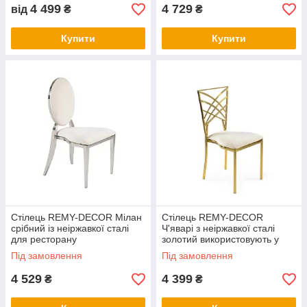
4 499
4 729
від
₴
₴
Купити
Купити
Стілець REMY-DECOR Мілан
Стілець REMY-DECOR
срібний із неіржавкої сталі
Ч'яварі з неіржавкої сталі
для ресторану
золотий використовують у
ресторані
Під замовлення
Під замовлення
4 529
4 399
₴
₴