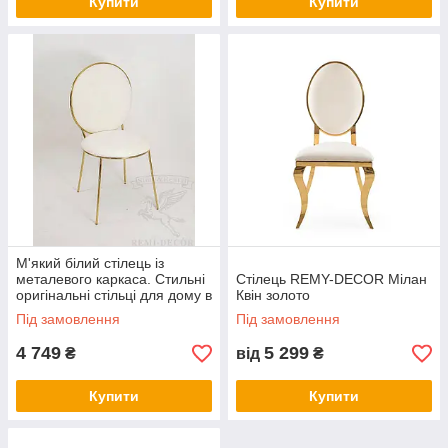
Купити
Купити
М'який білий стілець із
металевого каркаса. Стильні
Стілець REMY-DECOR Мілан
оригінальні стільці для дому в
Квін золото
Україні гуртом
Під замовлення
Під замовлення
4 749
5 299
₴
від
₴
Купити
Купити