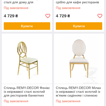
сталі для дому для
срібло для кафе ресторанів
ресторану та кафе для
готелів
Під замовлення
Під замовлення
весілля
4 729
4 729
₴
₴
Купити
Купити
Стілець REMY-DECOR Фенікс
Стілець REMY-DECOR Мілан
із неіржавкої сталі золотий
із неіржавкої сталі золотий із
для ресторанів банкетних
м'яким сидінням і спинкою
залів
білого кольору для дому
Під замовлення
Під замовлення