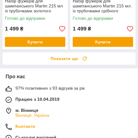
Набір фужерів для
Набір фужерів для
шампанського Martin 215 мл
шампанського Martin 215 мл.
із трубочками золотого
із трубочками срібного
кольору з нержавіючої сталі
кольору з нержавіючої сталі
Готово до відправки
Готово до відправки
REMY-DECOR
REMY-DECOR
1 499
1 499
₴
₴
Купити
Купити
Показати ще
Про нас
97% позитивних з 93 відгуків за рік
Працює з 10.04.2019
м. Вінниця
Вінниця, Україна
Контакти
Сьогодні вихідний