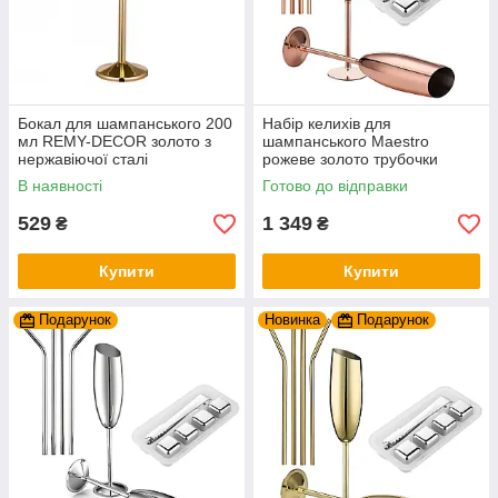
Бокал для шампанського 200
Набір келихів для
мл REMY-DECOR золото з
шампанського Maestro
нержавіючої сталі
рожеве золото трубочки
кубики для охолодження з
В наявності
Готово до відправки
нержавіючої сталі REMY-
DECOR
529
1 349
₴
₴
Купити
Купити
Подарунок
Новинка
Подарунок