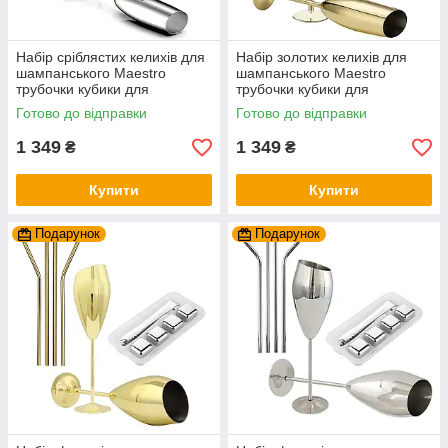
Набір сріблястих келихів для
Набір золотих келихів для
шампанського Maestro
шампанського Maestro
трубочки кубики для
трубочки кубики для
охолодження з нержавіючої
охолодження з нержавіючої
Готово до відправки
Готово до відправки
сталі REMY-DECOR
сталі REMY-DECOR
1 349
1 349
₴
₴
Купити
Купити
Подарунок
Подарунок