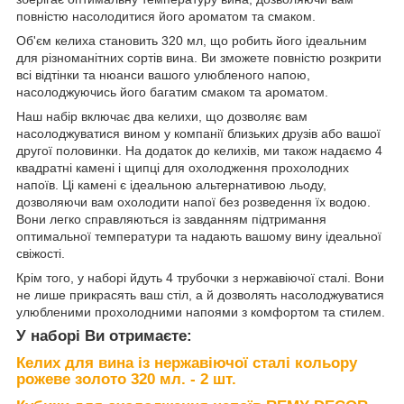
повністю насолодитися його ароматом та смаком.
Об'єм келиха становить 320 мл, що робить його ідеальним
для різноманітних сортів вина. Ви зможете повністю розкрити
всі відтінки та нюанси вашого улюбленого напою,
насолоджуючись його багатим смаком та ароматом.
Наш набір включає два келихи, що дозволяє вам
насолоджуватися вином у компанії близьких друзів або вашої
другої половинки. На додаток до келихів, ми також надаємо 4
квадратні камені і щипці для охолодження прохолодних
напоїв. Ці камені є ідеальною альтернативою льоду,
дозволяючи вам охолодити напої без розведення їх водою.
Вони легко справляються із завданням підтримання
оптимальної температури та надають вашому вину ідеальної
свіжості.
Крім того, у наборі йдуть 4 трубочки з нержавіючої сталі. Вони
не лише прикрасять ваш стіл, а й дозволять насолоджуватися
улюбленими прохолодними напоями з комфортом та стилем.
У наборі Ви отримаєте:
Келих для вина із нержавіючої сталі кольору
рожеве золото 320 мл. - 2 шт.