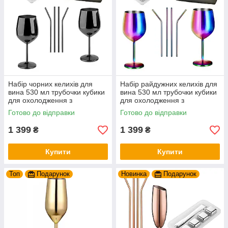
Набір чорних келихів для
Набір райдужних келихів для
вина 530 мл трубочки кубики
вина 530 мл трубочки кубики
для охолодження з
для охолодження з
нержавіючої сталі REMY-
нержавіючої сталі REMY-
Готово до відправки
Готово до відправки
DECOR на 2 особи
DECOR на 2 особи
1 399
1 399
₴
₴
Купити
Купити
Топ
Подарунок
Новинка
Подарунок