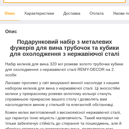
Опис
Характеристики
Доставка
Оплата
Умови п
Опис
Подарунковий набір з металевих
фужерів для вина трубочок та кубики
для охолодження з нержавіючої сталі
Набір келихів для вина 320 мл рожеве золото трубочки кубики
для охолодження з нержавіючої сталі REMY-DECOR на 2
особи
Ласкаво просимо у світ вишуканої винної насолоди з нашим
набором келихів для вина з нержавіючої сталі. Ці зносостійкі
келихи у прекрасному рожево-золотому кольорі стануть
справжньою прикрасою вашого столу і дозволять вам
насолодитися вином у стильній та елегантній обстановці.
Кожен келих виготовлений з високоякісної нержавіючої сталі,
що гарантує їхню міцність і довговічність. Такий матеріал не
тільки забезпечує стійкість до стирання та пошкоджень, але й
зберігає оптимальну температуру вина, дозволяючи вам