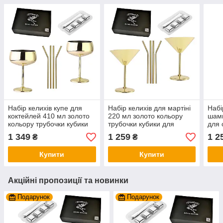
Набір келихів купе для
Набір келихів для мартіні
Набі
коктейлей 410 мл золото
220 мл золото кольору
шамп
кольору трубочки кубики
трубочки кубики для
для 
для охолодження з
охолодження з
нерж
1 349
1 259
1 2
₴
₴
нержавіючої сталі REMY-
нержавіючої сталі REMY-
DEC
DECOR на 2 особи
DECOR на 2 особи
Купити
Купити
Акційні пропозиції та новинки
Подарунок
Подарунок