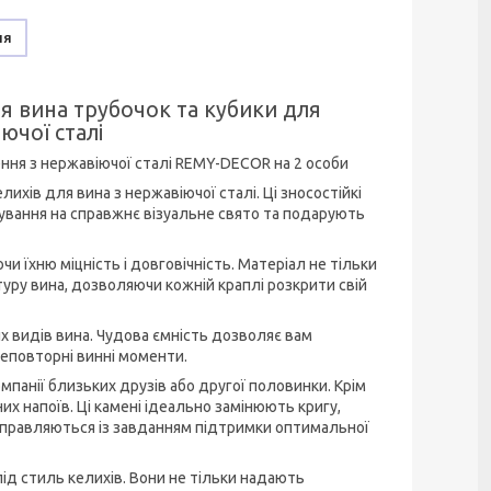
ня
я вина трубочок та кубики для
ючої сталі
ння з нержавіючої сталі REMY-DECOR на 2 особи
ихів для вина з нержавіючої сталі. Ці зносостійкі
вання на справжнє візуальне свято та подарують
и їхню міцність і довговічність. Матеріал не тільки
уру вина, дозволяючи кожній краплі розкрити свій
х видів вина. Чудова ємність дозволяє вам
еповторні винні моменти.
панії близьких друзів або другої половинки. Крім
х напоїв. Ці камені ідеально замінюють кригу,
справляються із завданням підтримки оптимальної
під стиль келихів. Вони не тільки надають