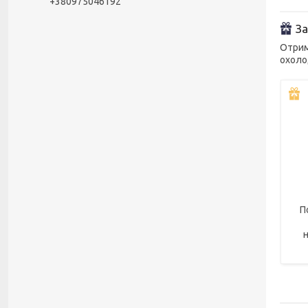
+380975046192
За
Отрим
охоло
П