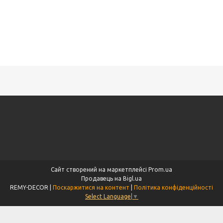
Сайт створений на маркетплейсі
Prom.ua
Продавець на Bigl.ua
REMY-DECOR |
Поскаржитися на контент
|
Політика конфіденційності
Select Language
▼