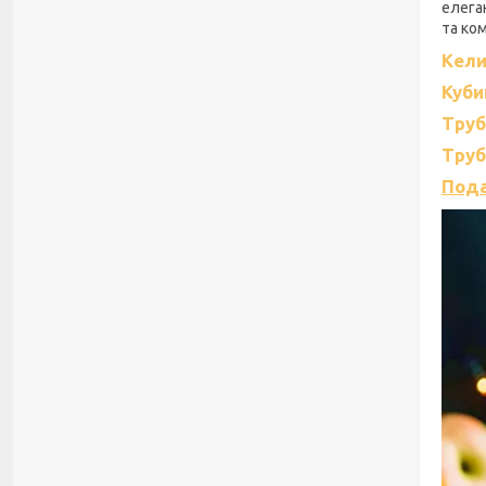
елега
та ко
Кели
Куби
Труб
Труб
Пода