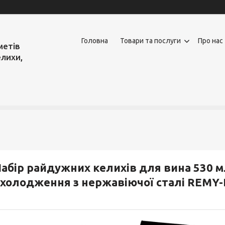
Головна
Товари та послуги
Про нас
метів
елихи,
абір райдужних келихів для вина 530 
холодження з нержавіючої сталі REMY-