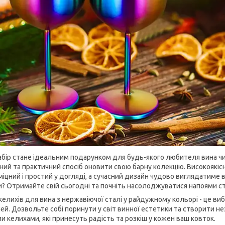
абір стане ідеальним подарунком для будь-якого любителя вина чи 
ний та практичний спосіб оновити свою барну колекцію. Високоякісн
 міцний і простий у догляді, а сучасний дизайн чудово виглядатиме 
и? Отримайте свій сьогодні та почніть насолоджуватися напоями с
келихів для вина з нержавіючої сталі у райдужному кольорі - це вибі
ей. Дозвольте собі поринути у світ винної естетики та створити н
и келихами, які принесуть радість та розкіш у кожен ваш ковток.