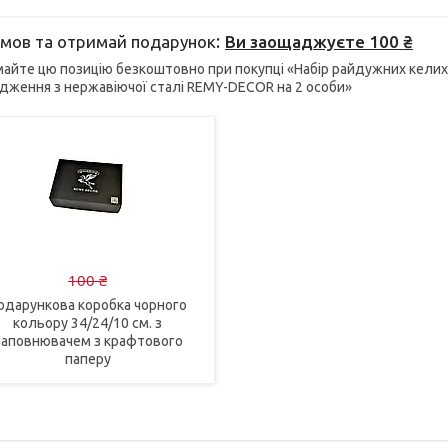
мов та отримай подарунок
Ви заощаджуєте 100 ₴
айте цю позицію безкоштовно при покупці «Набір райдужних келихі
дження з нержавіючої сталі REMY-DECOR на 2 особи»
100 ₴
одарункова коробка чорного
кольору 34/24/10 см. з
наповнювачем з крафтового
паперу