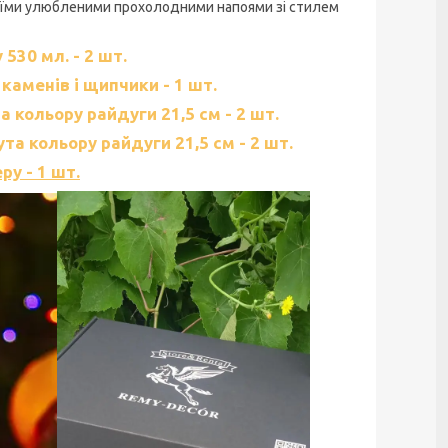
оїми улюбленими прохолодними напоями зі стилем
530 мл. - 2 шт.
аменів і щипчики - 1 шт.
кольору райдуги 21,5 см - 2 шт.
а кольору райдуги 21,5 см - 2 шт.
у - 1 шт.