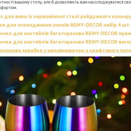
нтності вашому столу, але й дозволяють вам насолоджуватися св
мфортом.
х для вина із нержавіючої сталі райдужного кольору 
ки для охолодження напоїв REMY-DECOR набір 4 шт. к
очк
а для коктейлів багаторазова REMY-DECOR пряма 
очка для коктейлів багаторазова REMY-DECOR вигнут
рункова коробка з наповнювачем з крафтового папер