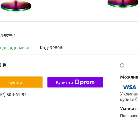
дарунок
о до відправки
Код:
39806
9 ₴
Купити
Купити з
У компан
97) 504-61-92
купити б
поверне