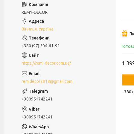
REMY-DECOR
Вінниця, Україна
По
+380 (97) 504-61-92
Готов
1 39
https://remi-decor.com.ua/
remidecor2018@gmail.com
+380 (
+380951742241
+380951742241