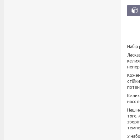
Набір
Ласкав
келих
непер
Кожен 
стійк
потен
Келих
насол
Наш н
того,
збері
темпе
У наб