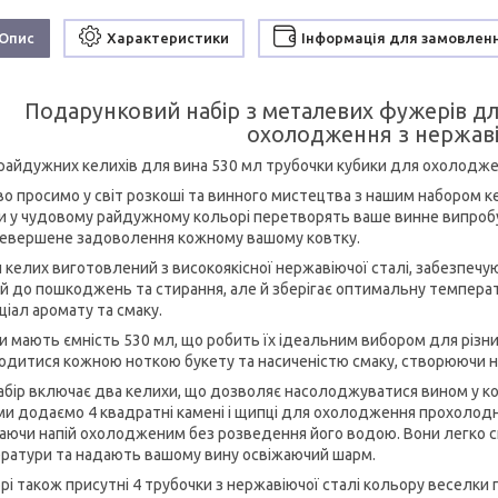
Опис
Характеристики
Інформація для замовлен
Подарунковий набір з металевих фужерів дл
охолодження з нержаві
 райдужних келихів для вина 530 мл трубочки кубики для охолодже
о просимо у світ розкоші та винного мистецтва з нашим набором кел
и у чудовому райдужному кольорі перетворять ваше винне випробу
евершене задоволення кожному вашому ковтку.
келих виготовлений з високоякісної нержавіючої сталі, забезпечуюч
ий до пошкоджень та стирання, але й зберігає оптимальну температ
ціал аромату та смаку.
и мають ємність 530 мл, що робить їх ідеальним вибором для різни
одитися кожною ноткою букету та насиченістю смаку, створюючи н
абір включає два келихи, що дозволяє насолоджуватися вином у ком
 ми додаємо 4 квадратні камені і щипці для охолодження прохолодни
гаючи напій охолодженим без розведення його водою. Вони легко 
ратури та надають вашому вину освіжаючий шарм.
орі також присутні 4 трубочки з нержавіючої сталі кольору веселки 