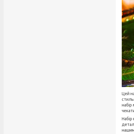
Цей н
стиль
набір
чекат
Набір 
детал
нашим